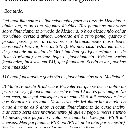
"Boa tarde.
Dei uma lida sobre os financiamentos para o curso de Medicina e,
ainda sim, estou com algumas dúvidas. Nas perguntas anteriores
sobre financiamento privado de Medicina, o blog alegou não achar
tão válido, devido à dívida. Concordo até o certo ponto, quando a
pessoa possa fazer o curso sem o financiamento (caso tenha
conseguido ProUni, Fies ou SISU). No meu caso, estou em busca
de faculdade particular de Medicina (em qualquer estado, sou de
Belo Horizonte) em que haja o financiamento. Existem várias
faculdades, inclusive em BH, que financiam. Sendo assim, minhas
perguntas são:
1) Como funcionam e quais são os financiamentos para Medicina?
2) Muito se diz do Bradesco e Pravaler em que se tem o dobro do
prazo, ou seja, financia um semestre e tem 12 meses para pagar. No
meu caso, meu pai consegue arcar com R$ 5 mil mensais e teria
que financiar o restante. Neste caso, ele irá financiar metade do
curso durante os 6 anos. Alegam financiamento do curso inteiro,
mas como seria esse financiamento, já que eu pego 6 meses e tenho
12 meses para pagar? O valor se acumula? Exemplo: R$ 8 mil
mensais. Meu pai financia R$ 4 mil (R$ 24 mil o total por semestre).
Ele teria que pagar esse valor antes de eu me formar?