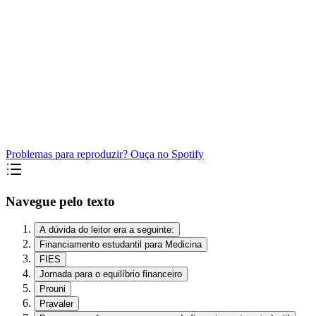
Problemas para reproduzir? Ouça no Spotify
Navegue pelo texto
A dúvida do leitor era a seguinte:
Financiamento estudantil para Medicina
FIES
Jornada para o equilíbrio financeiro
Prouni
Pravaler