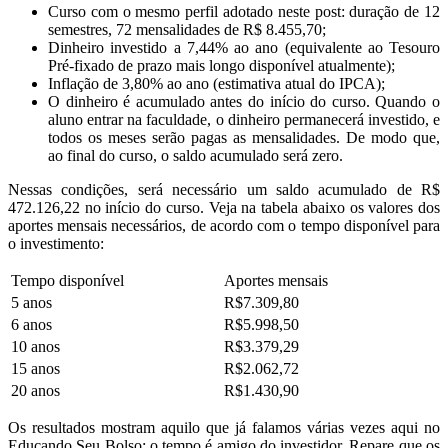
Curso com o mesmo perfil adotado neste post: duração de 12
semestres, 72 mensalidades de R$ 8.455,70;
Dinheiro investido a 7,44% ao ano (equivalente ao Tesouro
Pré-fixado de prazo mais longo disponível atualmente);
Inflação de 3,80% ao ano (estimativa atual do IPCA);
O dinheiro é acumulado antes do início do curso. Quando o
aluno entrar na faculdade, o dinheiro permanecerá investido, e
todos os meses serão pagas as mensalidades. De modo que,
ao final do curso, o saldo acumulado será zero.
Nessas condições, será necessário um saldo acumulado de R$
472.126,22 no início do curso. Veja na tabela abaixo os valores dos
aportes mensais necessários, de acordo com o tempo disponível para
o investimento:
Tempo disponível
Aportes mensais
5 anos
R$7.309,80
6 anos
R$5.998,50
10 anos
R$3.379,29
15 anos
R$2.062,72
20 anos
R$1.430,90
Os resultados mostram aquilo que já falamos várias vezes aqui no
Educando Seu Bolso: o tempo é amigo do investidor. Repare que os