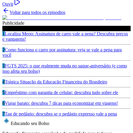
Ouvir
Voltar para todos os episodios
Publicidade
Ouça também
1
Localiza Meoo: Assinatura de carro vale a pena? Descubra preços
e vantagens!
2
Como funciona o carro por assinatura: veja se vale a pena para
você
3
FGTS 2025: o que realmente muda no saque-aniversário (e como
isso afeta seu bolso)
4
Trágica Situação da Educação Financeira do Brasileiro
5
Empréstimo com garantia de celular: descubra tudo sobre ele
6
Viajar barato: descubra 7 dicas para economizar em viagens!
7
Tag de pedágio: descubra se o pedágio expresso vale a pena
Educando seu Bolso