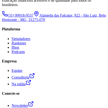
Educação financeira acessível e de qualidade para todos os
brasileiros.
(31) 99918-9537
Alameda das Falcatas, 922 - São Luiz, Belo
Horizonte - MG, 31275-070
Plataforma
Simuladores
Rankings
Blog
Podcasts
Empresa
Equipe
Consultoria
Na mídia
Conecte-se
Newsletter