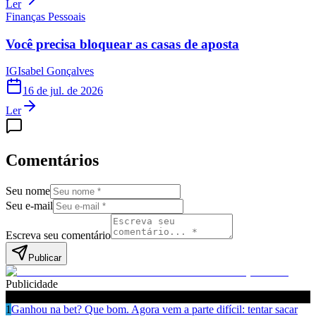
Ler
Finanças Pessoais
Você precisa bloquear as casas de aposta
IG
Isabel Gonçalves
16 de jul. de 2026
Ler
Comentários
Seu nome
Seu e-mail
Escreva seu comentário
Publicar
Publicidade
Leia também
1
Ganhou na bet? Que bom. Agora vem a parte difícil: tentar sacar