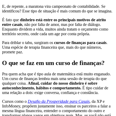
E, de repente, a maratona vira campeonato de contabilidade. Se
identificou? Esse tipo de situação é mais comum do que se imagina.
É fato que
dinheiro está entre os principais motivos de atrito
entre casais
, não por falta de amor, mas por falta de diálogo.
Enquanto dividem a vida, muitos ainda tratam o orçamento como
território secreto, onde cada um age por conta própria.
Para driblar o tabu, surgiram os
cursos de finanças para casais
.
Uma espécie de terapia financeira que, mais do que números,
promete paz.
O que se faz em um curso de finanças?
Pra quem acha que é tipo aula de matemática está muito enganado.
Um curso de finanças lembra mais uma sessão de terapia do que
qualquer coisa.
Afinal, cuidar do nosso dinheiro é sobre
autoconhecimento, hábitos e comportamento.
É tipo cuidar de
uma relação a dois: exige conversa, confiança e constância.
Cursos como o
Desafio da Prosperidade para Casais
, da XP e
InfoMoney, propõem justamente isso, ensinar os parceiros a falar a
mesma língua financeira, entender o comportamento do outro e
transformar planos vagos em objetivos reais. Mas, se você não está