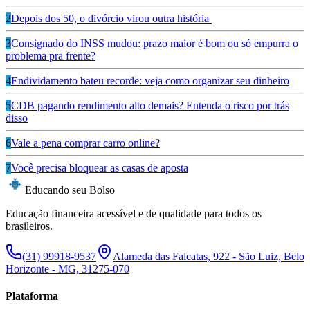
2
Depois dos 50, o divórcio virou outra história
3
Consignado do INSS mudou: prazo maior é bom ou só empurra o
problema pra frente?
4
Endividamento bateu recorde: veja como organizar seu dinheiro
5
CDB pagando rendimento alto demais? Entenda o risco por trás
disso
6
Vale a pena comprar carro online?
7
Você precisa bloquear as casas de aposta
Educando seu Bolso
Educação financeira acessível e de qualidade para todos os
brasileiros.
(31) 99918-9537
Alameda das Falcatas, 922 - São Luiz, Belo
Horizonte - MG, 31275-070
Plataforma