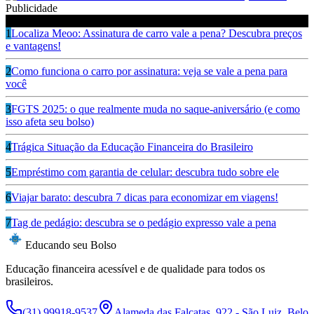
Publicidade
Ouça também
1
Localiza Meoo: Assinatura de carro vale a pena? Descubra preços
e vantagens!
2
Como funciona o carro por assinatura: veja se vale a pena para
você
3
FGTS 2025: o que realmente muda no saque-aniversário (e como
isso afeta seu bolso)
4
Trágica Situação da Educação Financeira do Brasileiro
5
Empréstimo com garantia de celular: descubra tudo sobre ele
6
Viajar barato: descubra 7 dicas para economizar em viagens!
7
Tag de pedágio: descubra se o pedágio expresso vale a pena
Educando seu Bolso
Educação financeira acessível e de qualidade para todos os
brasileiros.
(31) 99918-9537
Alameda das Falcatas, 922 - São Luiz, Belo