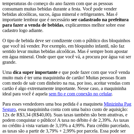
temperaturas do começo do ano fazem com que as pessoas
consumam muitas bebidas durante a festa. Você pode vender
bebidas alcoólicas, sucos, água mineral e refrigerantes. Mas é
importante lembrar que é necessário
ser cadastrado na prefeitura
para fazer a venda de bebidas
, explicaremos melhor sobre esse
cadastro logo adiante.
O tipo de bebida deve ser condizente com o público dos bloquinhos
que você irá vender. Por exemplo, em bloquinho infantil, não faz
sentido levar muitas bebidas alcoólicas. Mas é sempre bom apostar
em água mineral. Onde quer que você vá, a procura por água vai ser
grande.
Uma
dica super importante
e que pode fazer com que você venda
muito mais é ter uma maquininha de cartão! Muitas pessoas ficam
com medo de sair com dinheiro na rua, por isso, aceitar vendas com
cartão é algo extremamente importante. Nesse caso, a maquininha
ideal para você é aquela
sem fio e com conexão no celular
.
Para esses vendedores uma boa pedida é a maquineta
Minizinha Pag
Seguro
, essa maquininha conta com uma baixo custo de aquisição:
12x de R$3,34 (R$40,00). Suas taxas também são bem atrativas, e
podem conquistar o público! A taxa no débito é de 2,39%. As taxas
no crédito à vista variam de 3,19% a 4,99%. Para crédito parcelado,
as taxas são a partir de 3,79% + 2,99% por parcela. Essa pode ser