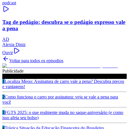
podcast
Tag de pedágio: descubra se o pedágio expresso vale
a pena
AD
Alexia Diniz
Ouvir
Voltar para todos os episodios
Publicidade
Ouça também
1
Localiza Meoo: Assinatura de carro vale a pena? Descubra preços
e vantagens!
2
Como funciona o carro por assinatura: veja se vale a pena para
você
3
FGTS 2025: o que realmente muda no saque-aniversário (e como
isso afeta seu bolso)
4
Trágica Situação da Educação Financeira do Brasileiro