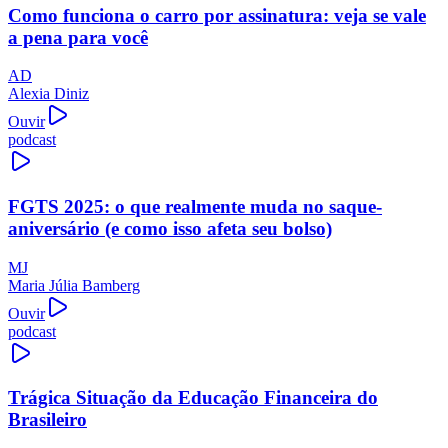
Como funciona o carro por assinatura: veja se vale
a pena para você
AD
Alexia Diniz
Ouvir
podcast
FGTS 2025: o que realmente muda no saque-
aniversário (e como isso afeta seu bolso)
MJ
Maria Júlia Bamberg
Ouvir
podcast
Trágica Situação da Educação Financeira do
Brasileiro