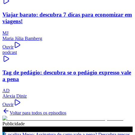
Viajar barato: descubra 7 dicas para economizar em
viagens!
MJ
Maria Júlia Bamberg
Ouvir
podcast
Tag de pedágio: descubra se o pedágio expresso vale
a pena
AD
Alexia Diniz
Ouvir
Voltar para todos os episodios
Publicidade
Ouça também
1
Localiza Meoo: Assinatura de carro vale a pena? Descubra preços