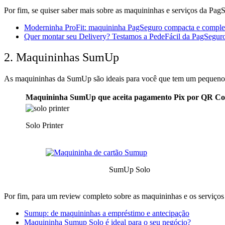
Por fim,
s
e quiser saber mais sobre as maquininhas e serviços da Pa
Moderninha ProFit: maquininha PagSeguro compacta e comple
Quer montar seu Delivery? Testamos a PedeFácil da PagSegur
2. Maquininhas SumUp
As maquininhas da SumUp são ideais para você que tem um pequeno
Maquininha SumUp que aceita pagamento Pix por QR C
Solo Printer
SumUp Solo
Por fim, para um review completo sobre as maquininhas e os serviço
Sumup: de maquininhas a empréstimo e antecipação
Maquininha Sumup Solo é ideal para o seu negócio?