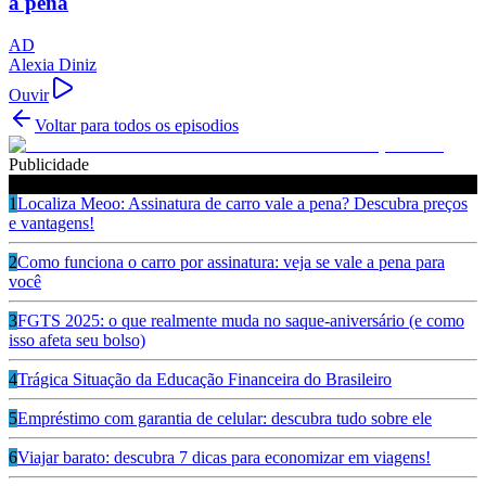
a pena
AD
Alexia Diniz
Ouvir
Voltar para todos os episodios
Publicidade
Ouça também
1
Localiza Meoo: Assinatura de carro vale a pena? Descubra preços
e vantagens!
2
Como funciona o carro por assinatura: veja se vale a pena para
você
3
FGTS 2025: o que realmente muda no saque-aniversário (e como
isso afeta seu bolso)
4
Trágica Situação da Educação Financeira do Brasileiro
5
Empréstimo com garantia de celular: descubra tudo sobre ele
6
Viajar barato: descubra 7 dicas para economizar em viagens!