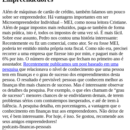
Além de máquinas de cartão de crédito, também falamos um pouco
sobre ser empreendedor. Há vantagens importantes em ser
Microempreendedor Individual – MEI, como nossa leitora Cristiane.
Além de pagar impostos mais reduzidos, paga-se também de forma
mais prática, isto é, todos os impostos de uma vez só. É mais fácil.
Sobre esse assunto, Pedro nos contou uma história interessante:
Recentemente eu fiz um comercial, como ator. Se eu fosse MEI,
poderia ter emitido minha própria nota fiscal. Como não era, precisei
recorrer a uma empresa que fizesse isto por mim, e paguei mais de
6% por isto. O número de empresas que fecham no primeiro ano é
assustador.
Recentemente publicamos um post baseado em uma
pesquisa
que relacionava o nível de conhecimento que uma pessoa
tem em finanças e o grau de sucesso dos empreendimentos desta
pessoa. O resultado é previsível: pessoas que conhecem melhor as
finanças têm mais chances de sucesso. Mas é interessante observar
os detalhes da pesquisa. Por exemplo, o que eles chamam de “grau
de sucesso”: menores chances de se endividarem demais, de terem
problemas sérios com contratempos inesperados, e até de irem à
falência. A pesquisa detalha, em porcentagens, a vantagem que o
conhecimento em finanças traz aos empreendedores. Não deixe de
ver, é bem interessante. Por hoje, é isso. Se gostou, recomende aos
seus amigos empreendedores!
podcasts-financas-pessoais