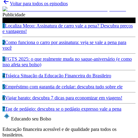
Voltar para todos os episodios
Publicidade
Ouça também
1
Localiza Meoo: Assinatura de carro vale a pena? Descubra preços
e vantagens!
2
Como funciona o carro por assinatura: veja se vale a pena para
você
3
FGTS 2025: o que realmente muda no saque-aniversário (e como
isso afeta seu bolso)
4
Trágica Situação da Educação Financeira do Brasileiro
5
Empréstimo com garantia de celular: descubra tudo sobre ele
6
Viajar barato: descubra 7 dicas para economizar em viagens!
7
Tag de pedágio: descubra se o pedágio expresso vale a pena
Educando seu Bolso
Educação financeira acessível e de qualidade para todos os
brasileiros.