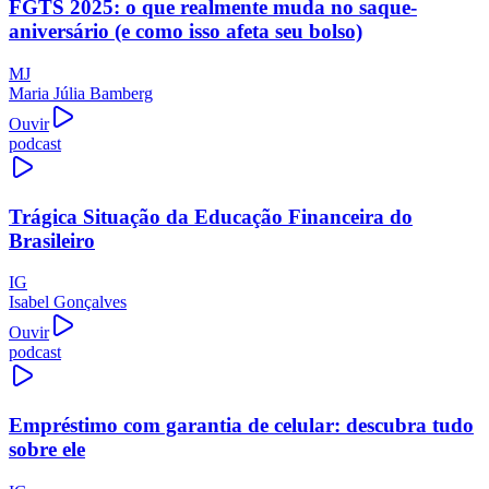
FGTS 2025: o que realmente muda no saque-
aniversário (e como isso afeta seu bolso)
MJ
Maria Júlia Bamberg
Ouvir
podcast
Trágica Situação da Educação Financeira do
Brasileiro
IG
Isabel Gonçalves
Ouvir
podcast
Empréstimo com garantia de celular: descubra tudo
sobre ele