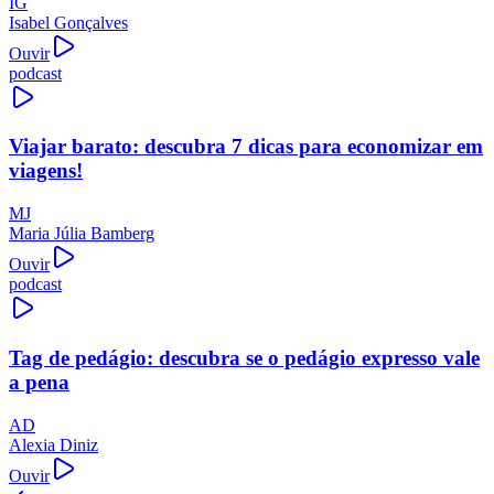
IG
Isabel Gonçalves
Ouvir
podcast
Viajar barato: descubra 7 dicas para economizar em
viagens!
MJ
Maria Júlia Bamberg
Ouvir
podcast
Tag de pedágio: descubra se o pedágio expresso vale
a pena
AD
Alexia Diniz
Ouvir