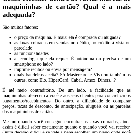
maquininhas de cartão? Qual é a mais
adequada?
São muitos fatores:
o preço da máquina. E mais: ela é comprada ou alugada?
as taxas cobradas em vendas no débito, no crédito à vista ou
parcelado
as funcionalidades
a tecnologia que ela requer. É autônoma ou precisa de um
smartphone ao lado?
imprime recibos ou envia por mensagem?
quais bandeiras aceita? Só Mastercard e Visa ou também as
outras, como Elo, HiperCard, Cabal, Amex, Diners...?
É até meio contraditório. De um lado, a facilidade que as
maquininhas oferecem a você e aos seus clientes para concretizar os
pagamentos/recebimentos. Do outro, a dificuldade de comparar
preços, taxas de desconto, de antecipação, aluguéis ou as parcelas
das maquininhas de cartão.
Mesmo quando você consegue encontrar as taxas cobradas, ainda
assim é difícil saber exatamente quanto e quando você vai receber.
Outra decisão difícil é se vale a pena escolher um plano onde você