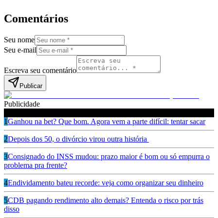
Comentários
Seu nome
Seu e-mail
Escreva seu comentário
Publicar
Publicidade
Leia também
1
Ganhou na bet? Que bom. Agora vem a parte difícil: tentar sacar
2
Depois dos 50, o divórcio virou outra história
3
Consignado do INSS mudou: prazo maior é bom ou só empurra o
problema pra frente?
4
Endividamento bateu recorde: veja como organizar seu dinheiro
5
CDB pagando rendimento alto demais? Entenda o risco por trás
disso