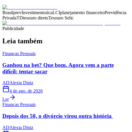
Brasilprev
Investimentos
lca
LCI
planejamento financeiro
Previdência
Privada
TD
tesouro direto
Tesouro Selic
Publicidade
Leia também
Finanças Pessoais
Ganhou na bet? Que bom. Agora vem a parte
difícil: tentar sacar
AD
Alexia Diniz
4 de ago. de 2026
Ler
Finanças Pessoais
Depois dos 50, o divórcio virou outra história
AD
Alexia Diniz