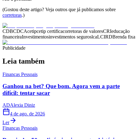
(Gostou deste artigo? Veja outros que já publicamos sobre
corretoras
.)
CDB
CDCA
cetip
cetip certifica
corretoras de valores
CRI
educação
financeira
Investimentos
investimentos seguros
lca
LCI
RDB
renda fixa
Publicidade
Leia também
Finanças Pessoais
Ganhou na bet? Que bom. Agora vem a parte
difícil: tentar sacar
AD
Alexia Diniz
4 de ago. de 2026
Ler
Finanças Pessoais