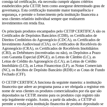
consiga tal certificação, ela necessita cumprir alguns critérios
estabelecidos pela CETIP, bem como assegurar determinado grau de
governança. Esta certificação transmite maior transparência e
segurança, e permite o fornecimento pela instituição financeira a
seus clientes relatório individual sempre que realizarem
investimentos em renda fixa.
Os principais produtos encampados pelo CETIP CERTIFICA são os
Certificados de Depósitos Bancários (CDB), os Certificados de
Direitos Creditórios do Agronegócio (CDCA), os Certificados de
Investimento Audiovisual (CIA), os Certificados de Recebíveis do
Agronegócio (CRA), os Certificados de Recebíveis Imobiliários
(CRI), as Debêntures (incentivadas ou não), os Depósitos a Prazo
com Garantia Especial (DPGE), as Letras de Câmbio (LC), as
Letras de Crédito do Agronegócio (LCA), as Letras de Crédito
Imobiliário (LCI), as Letras Financeiras (LF), as Notas Comerciais
(NC), os Recibos de Depósito Bancário (RDB) e as Cotas de Fundo
Fechado (CFF).
O CETIP CERTIFICA funciona da seguinte maneira: a instituição
financeira que adere ao programa passa a ser obrigada a registrar em
nome de seus clientes os produtos comercializados por ela que são
depositados na CETIP, mesmo para os produtos cujo registro não
seja legalmente exigido. Assim, a partir da adesão, a CETIP só
permite a venda pela instituição financeira de produto depositado se