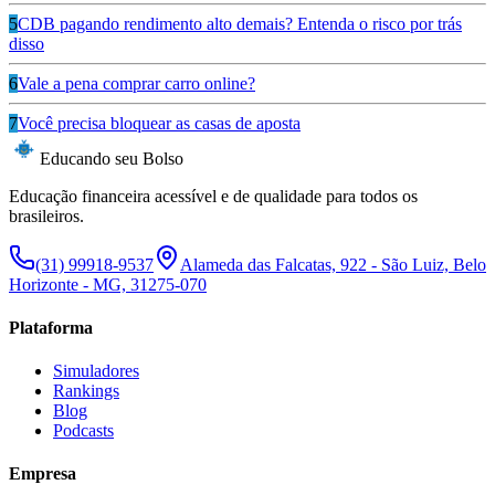
5
CDB pagando rendimento alto demais? Entenda o risco por trás
disso
6
Vale a pena comprar carro online?
7
Você precisa bloquear as casas de aposta
Educando seu Bolso
Educação financeira acessível e de qualidade para todos os
brasileiros.
(31) 99918-9537
Alameda das Falcatas, 922 - São Luiz, Belo
Horizonte - MG, 31275-070
Plataforma
Simuladores
Rankings
Blog
Podcasts
Empresa