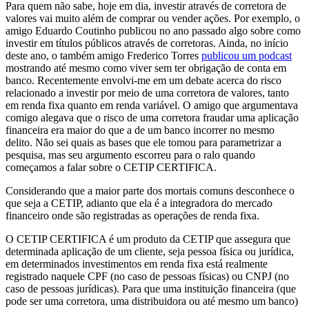
Para quem não sabe, hoje em dia, investir através de corretora de
valores vai muito além de comprar ou vender ações. Por exemplo, o
amigo Eduardo Coutinho publicou no ano passado algo sobre como
investir em títulos públicos através de corretoras. Ainda, no início
deste ano, o também amigo Frederico Torres
publicou um podcast
mostrando até mesmo como viver sem ter obrigação de conta em
banco. Recentemente envolvi-me em um debate acerca do risco
relacionado a investir por meio de uma corretora de valores, tanto
em renda fixa quanto em renda variável. O amigo que argumentava
comigo alegava que o risco de uma corretora fraudar uma aplicação
financeira era maior do que a de um banco incorrer no mesmo
delito. Não sei quais as bases que ele tomou para parametrizar a
pesquisa, mas seu argumento escorreu para o ralo quando
começamos a falar sobre o CETIP CERTIFICA.
Considerando que a maior parte dos mortais comuns desconhece o
que seja a CETIP, adianto que ela é a integradora do mercado
financeiro onde são registradas as operações de renda fixa.
O CETIP CERTIFICA é um produto da CETIP que assegura que
determinada aplicação de um cliente, seja pessoa física ou jurídica,
em determinados investimentos em renda fixa está realmente
registrado naquele CPF (no caso de pessoas físicas) ou CNPJ (no
caso de pessoas jurídicas). Para que uma instituição financeira (que
pode ser uma corretora, uma distribuidora ou até mesmo um banco)