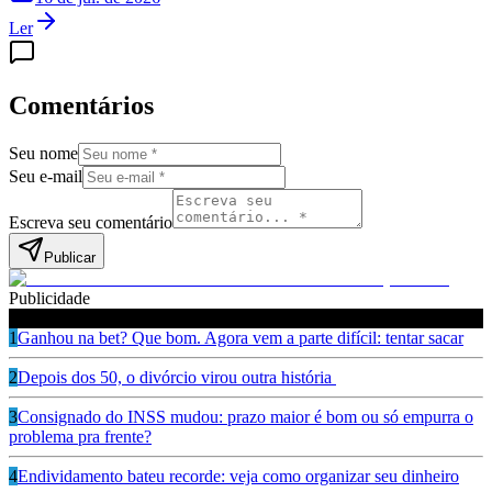
Ler
Comentários
Seu nome
Seu e-mail
Escreva seu comentário
Publicar
Publicidade
Leia também
1
Ganhou na bet? Que bom. Agora vem a parte difícil: tentar sacar
2
Depois dos 50, o divórcio virou outra história
3
Consignado do INSS mudou: prazo maior é bom ou só empurra o
problema pra frente?
4
Endividamento bateu recorde: veja como organizar seu dinheiro