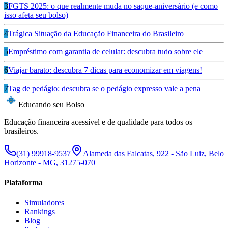
3
FGTS 2025: o que realmente muda no saque-aniversário (e como
isso afeta seu bolso)
4
Trágica Situação da Educação Financeira do Brasileiro
5
Empréstimo com garantia de celular: descubra tudo sobre ele
6
Viajar barato: descubra 7 dicas para economizar em viagens!
7
Tag de pedágio: descubra se o pedágio expresso vale a pena
Educando seu Bolso
Educação financeira acessível e de qualidade para todos os
brasileiros.
(31) 99918-9537
Alameda das Falcatas, 922 - São Luiz, Belo
Horizonte - MG, 31275-070
Plataforma
Simuladores
Rankings
Blog