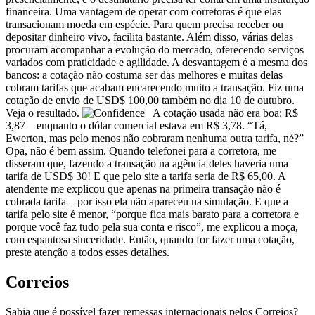
financeira. Uma vantagem de operar com corretoras é que elas
transacionam moeda em espécie. Para quem precisa receber ou
depositar dinheiro vivo, facilita bastante. Além disso, várias delas
procuram acompanhar a evolução do mercado, oferecendo serviços
variados com praticidade e agilidade. A desvantagem é a mesma dos
bancos: a cotação não costuma ser das melhores e muitas delas
cobram tarifas que acabam encarecendo muito a transação. Fiz uma
cotação de envio de USD$ 100,00 também no dia 10 de outubro.
Veja o resultado.
A cotação usada não era boa: R$
3,87 – enquanto o dólar comercial estava em R$ 3,78. “Tá,
Ewerton, mas pelo menos não cobraram nenhuma outra tarifa, né?”
Opa, não é bem assim. Quando telefonei para a corretora, me
disseram que, fazendo a transação na agência deles haveria uma
tarifa de USD$ 30! E que pelo site a tarifa seria de R$ 65,00. A
atendente me explicou que apenas na primeira transação não é
cobrada tarifa – por isso ela não apareceu na simulação. E que a
tarifa pelo site é menor, “porque fica mais barato para a corretora e
porque você faz tudo pela sua conta e risco”, me explicou a moça,
com espantosa sinceridade. Então, quando for fazer uma cotação,
preste atenção a todos esses detalhes.
Correios
Sabia que é possível fazer remessas internacionais pelos Correios?