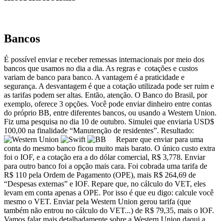
Bancos
É possível enviar e receber remessas internacionais por meio dos
bancos que usamos no dia a dia. As regras e cotações e custos
variam de banco para banco. A vantagem é a praticidade e
segurança. A desvantagem é que a cotação utilizada pode ser ruim e
as tarifas podem ser altas. Então, atenção. O Banco do Brasil, por
exemplo, oferece 3 opções. Você pode enviar dinheiro entre contas
do próprio BB, entre diferentes bancos, ou usando a Western Union.
Fiz uma pesquisa no dia 10 de outubro. Simulei que enviaria USD$
100,00 na finalidade “Manutenção de residentes”. Resultado:
Repare que enviar para uma
conta do mesmo banco ficou muito mais barato. O único custo extra
foi o IOF, e a cotação era a do dólar comercial, R$ 3,778. Enviar
para outro banco foi a opção mais cara. Foi cobrada uma tarifa de
R$ 110 pela Ordem de Pagamento (OPE), mais R$ 264,69 de
“Despesas externas” e IOF. Repare que, no cálculo do VET, eles
levam em conta apenas a OPE. Por isso é que eu digo: calcule você
mesmo o VET. Enviar pela Western Union gerou tarifa (que
também não entrou no cálculo do VET...) de R$ 79,35, mais o IOF.
Vamos falar mais detalhadamente sobre a Western Union daqui a