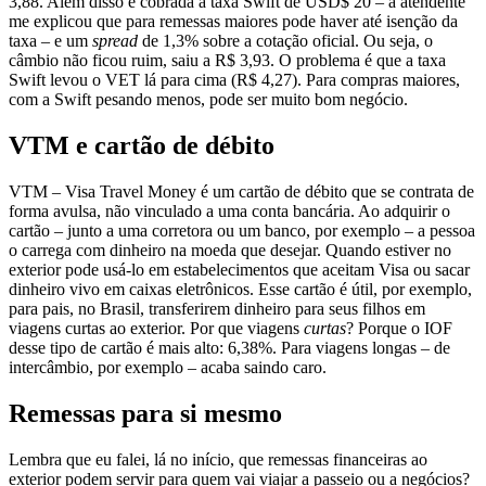
3,88. Além disso é cobrada a taxa Swift de USD$ 20 – a atendente
me explicou que para remessas maiores pode haver até isenção da
taxa – e um
spread
de 1,3% sobre a cotação oficial. Ou seja, o
câmbio não ficou ruim, saiu a R$ 3,93. O problema é que a taxa
Swift levou o VET lá para cima (R$ 4,27). Para compras maiores,
com a Swift pesando menos, pode ser muito bom negócio.
VTM e cartão de débito
VTM – Visa Travel Money é um cartão de débito que se contrata de
forma avulsa, não vinculado a uma conta bancária. Ao adquirir o
cartão – junto a uma corretora ou um banco, por exemplo – a pessoa
o carrega com dinheiro na moeda que desejar. Quando estiver no
exterior pode usá-lo em estabelecimentos que aceitam Visa ou sacar
dinheiro vivo em caixas eletrônicos. Esse cartão é útil, por exemplo,
para pais, no Brasil, transferirem dinheiro para seus filhos em
viagens curtas ao exterior. Por que viagens
curtas
? Porque o IOF
desse tipo de cartão é mais alto: 6,38%. Para viagens longas – de
intercâmbio, por exemplo – acaba saindo caro.
Remessas para si mesmo
Lembra que eu falei, lá no início, que remessas financeiras ao
exterior podem servir para quem vai viajar a passeio ou a negócios?