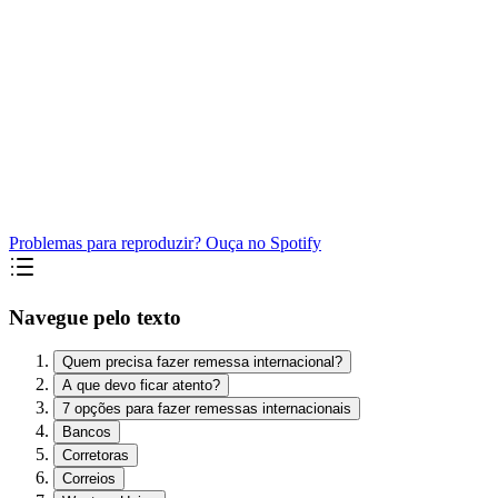
Problemas para reproduzir? Ouça no Spotify
Navegue pelo texto
Quem precisa fazer remessa internacional?
A que devo ficar atento?
7 opções para fazer remessas internacionais
Bancos
Corretoras
Correios