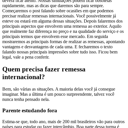
deverá ficar atento. Nossas simulações podem ficar obsoletas
rapidamente, mas as dicas que daremos são para sempre.
Começaremos o post falando sobre ocasiões em que podemos
precisar realizar remessas internacionais. Você possivelmente já
esteve ou estará em alguma dessas situações. Depois falaremos dos
principais aspectos que envolvem uma remessa ao exterior. Aquilo
que realmente faz diferença no preço e na qualidade do serviço e os
principais termos que envolvem esse mercado. Em seguida
mostraremos as principais formas de realizar as remessas, apontando
vantagens e desvantagens de cada uma. E fecharemos o texto
falando nossas principais impressões sobre tudo isso. Ficou bem
legal, vale a pena conferir.
Quem precisa fazer remessa
internacional?
Bem, são várias as situações. A maioria delas você já consegue
imaginar. Mas a última é um pouco surpreendente, talvez você
nunca tenha pensado nela.
Parente estudando fora
Estima-se que, todo ano, mais de 200 mil brasileiros vão para outros
países para estudar ou fazer intercâmbio. Boa parte dessa turma é