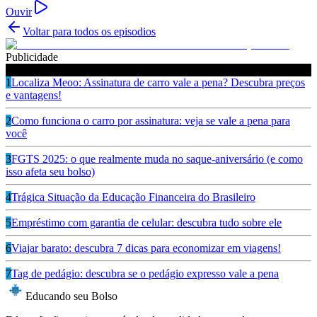
Ouvir
Voltar para todos os episodios
Publicidade
Ouça também
1
Localiza Meoo: Assinatura de carro vale a pena? Descubra preços
e vantagens!
2
Como funciona o carro por assinatura: veja se vale a pena para
você
3
FGTS 2025: o que realmente muda no saque-aniversário (e como
isso afeta seu bolso)
4
Trágica Situação da Educação Financeira do Brasileiro
5
Empréstimo com garantia de celular: descubra tudo sobre ele
6
Viajar barato: descubra 7 dicas para economizar em viagens!
7
Tag de pedágio: descubra se o pedágio expresso vale a pena
Educando seu Bolso