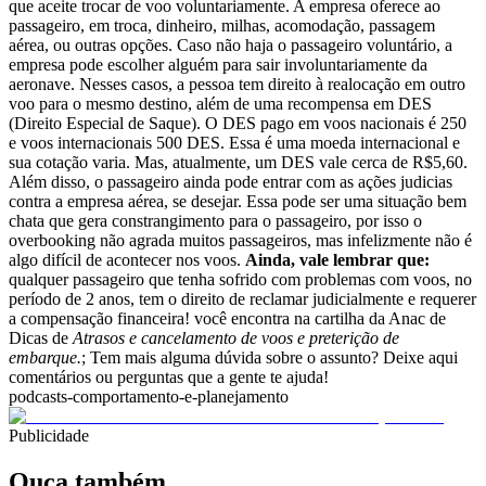
que aceite trocar de voo voluntariamente. A empresa oferece ao
passageiro, em troca, dinheiro, milhas, acomodação, passagem
aérea, ou outras opções. Caso não haja o passageiro voluntário, a
empresa pode escolher alguém para sair involuntariamente da
aeronave.
Nesses casos, a pessoa tem direito à realocação em outro
voo para o mesmo destino, além de uma recompensa em DES
(Direito Especial de Saque). O DES pago em voos nacionais é 250
e voos internacionais 500 DES. Essa é uma moeda internacional e
sua cotação varia. Mas, atualmente, um DES vale cerca de R$5,60.
Além disso, o passageiro ainda pode entrar com as ações judicias
contra a empresa aérea, se desejar. Essa pode ser uma situação bem
chata que gera constrangimento para o passageiro, por isso o
overbooking não agrada muitos passageiros, mas infelizmente não é
algo difícil de acontecer nos voos.
Ainda, vale lembrar que:
qualquer passageiro que tenha sofrido com problemas com voos, no
período de 2 anos, tem o direito de reclamar judicialmente e requerer
a compensação financeira! você encontra na cartilha da Anac de
Dicas de
Atrasos e cancelamento de voos e preterição de
embarque.
; Tem mais alguma dúvida sobre o assunto? Deixe aqui
comentários ou perguntas que a gente te ajuda!
podcasts-comportamento-e-planejamento
Publicidade
Ouça também