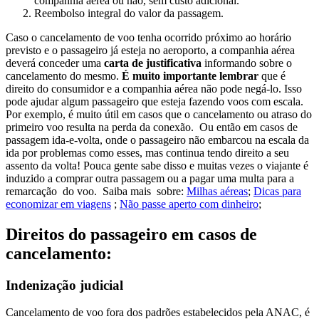
companhia aérea ou não, sem custo adicional.
Reembolso integral do valor da passagem.
Caso o cancelamento de voo tenha ocorrido próximo ao horário
previsto e o passageiro já esteja no aeroporto, a companhia aérea
deverá conceder uma
carta de justificativa
informando sobre o
cancelamento do mesmo.
É muito importante lembrar
que é
direito do consumidor e a companhia aérea não pode negá-lo. Isso
pode ajudar algum passageiro que esteja fazendo voos com escala.
Por exemplo, é muito útil em casos que o cancelamento ou atraso do
primeiro voo resulta na perda da conexão.
Ou então em casos de
passagem ida-e-volta, onde o passageiro não embarcou na escala da
ida por problemas como esses, mas continua tendo direito a seu
assento da volta!
Pouca gente sabe disso e muitas vezes o viajante é
induzido a comprar outra passagem ou a pagar uma multa para a
remarcação do voo.
Saiba mais sobre:
Milhas aéreas
;
Dicas para
economizar em viagens
;
Não passe aperto com dinheiro
;
Direitos do passageiro em casos de
cancelamento:
Indenização judicial
Cancelamento de voo fora dos padrões estabelecidos pela ANAC, é