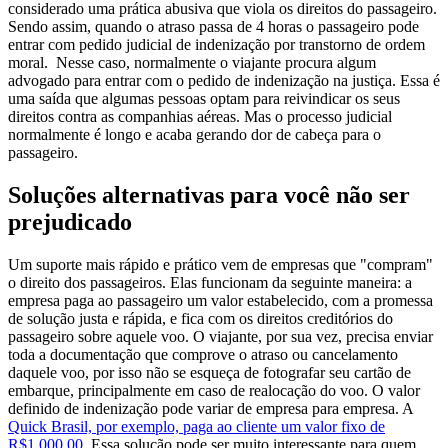
considerado uma prática abusiva que viola os direitos do passageiro.
Sendo assim, quando o atraso passa de 4 horas o passageiro pode
entrar com pedido judicial de indenização por transtorno de ordem
moral.
Nesse caso, normalmente o viajante procura algum
advogado para entrar com o pedido de indenização na justiça. Essa é
uma saída que algumas pessoas optam para reivindicar os seus
direitos contra as companhias aéreas. Mas o processo judicial
normalmente é longo e acaba gerando dor de cabeça para o
passageiro.
Soluções alternativas para você não ser
prejudicado
Um suporte mais rápido e prático vem de empresas que "compram"
o direito dos passageiros. Elas funcionam da seguinte maneira: a
empresa paga ao passageiro um valor estabelecido, com a promessa
de solução justa e rápida, e fica com os direitos creditórios do
passageiro sobre aquele voo. O viajante, por sua vez, precisa enviar
toda a documentação que comprove o atraso ou cancelamento
daquele voo, por isso não se esqueça de fotografar seu cartão de
embarque, principalmente em caso de realocação do voo. O valor
definido de indenização pode variar de empresa para empresa. A
Quick Brasil, por exemplo, paga ao cliente um valor fixo de
R$1.000,00.
Essa solução pode ser muito interessante para quem