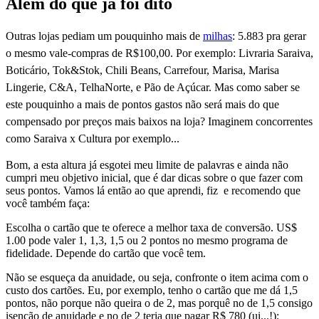
Além do que já foi dito
Outras lojas pediam um pouquinho mais de
milhas
: 5.883 pra gerar
o mesmo vale-compras de R$100,00. Por exemplo: Livraria Saraiva,
Boticário, Tok&Stok, Chili Beans, Carrefour, Marisa, Marisa
Lingerie, C&A, TelhaNorte, e Pão de Açúcar. Mas como saber se
este pouquinho a mais de pontos gastos não será mais do que
compensado por preços mais baixos na loja? Imaginem concorrentes
como Saraiva x Cultura por exemplo...
Bom, a esta altura já esgotei meu limite de palavras e ainda não
cumpri meu objetivo inicial, que é dar dicas sobre o que fazer com
seus pontos. Vamos lá então ao que aprendi, fiz e recomendo que
você também faça:
Escolha o cartão que te oferece a melhor taxa de conversão. US$
1.00 pode valer 1, 1,3, 1,5 ou 2 pontos no mesmo programa de
fidelidade. Depende do cartão que você tem.
Não se esqueça da anuidade, ou seja, confronte o item acima com o
custo dos cartões. Eu, por exemplo, tenho o cartão que me dá 1,5
pontos, não porque não queira o de 2, mas porquê no de 1,5 consigo
isenção de anuidade e no de 2 teria que pagar R$ 780 (ui...!);