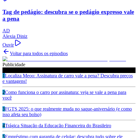
Tag de pedágio: descubra se o pedágio expresso vale
a pena
AD
Alexia Diniz
Ouvir
Voltar para todos os episodios
Publicidade
Ouça também
1
Localiza Meoo: Assinatura de carro vale a pena? Descubra preços
e vantagens!
2
Como funciona o carro por assinatura: veja se vale a pena para
você
3
FGTS 2025: o que realmente muda no saque-aniversário (e como
isso afeta seu bolso)
4
Trágica Situação da Educação Financeira do Brasileiro
5
Empréstimo com garantia de celular: descubra tudo sobre ele