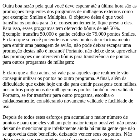
Outra boa razão pela qual você deve esperar até a última hora são as
promoções frequentes dos programas de milhagens externos como
por exemplo: Smiles e Multiplus. O objetivo deles é que você
transfira os pontos para lá e, consequentemente, fique preso a eles.
Para isso, esses programas tem oferecido bônus de até 50%.
Exemplo: transfira 50.000 e ganhe crédito de 75.000 pontos Smiles.
É claro que se você pretende usar seus pontos de relacionamento
para emitir uma passagem de avião, não pode deixar escapar uma
promoção destas não é mesmo? Portanto, não deixe de se aproveitar
das promoções que oferecem bônus para transferência de pontos
para outros programas de milhagem;
É claro que a dica acima só vale para aqueles que realmente vão
conseguir utilizar os pontos no outro programa. Afinal, além da
dificuldade que existe hoje em dia para emitir passagens com milhas,
nos outros programas de milhagem os pontos também tem validade.
Portanto, se for transferir para outro programa, escolha-o
cuidadosamente, considerando novamente validade e facilidade de
uso.
Depois de todos estes esforços pra acumular o maior número de
pontos e para que eles valham pelo maior tempo possível, não posso
deixar de mencionar que infelizmente ainda há muita gente que não
se aproveita deste benefício, deixando vencer seus os pontos. Não
deixe expirar os seus pontos, isso é o equivalente a queimar