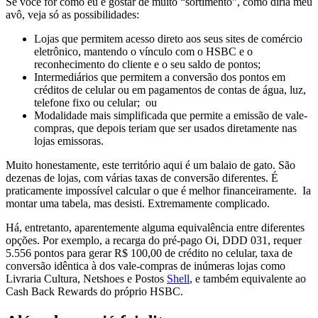
Se você for como eu e gostar de muito “sortimento”, como diria meu
avô, veja só as possibilidades:
Lojas que permitem acesso direto aos seus sites de comércio
eletrônico, mantendo o vínculo com o HSBC e o
reconhecimento do cliente e o seu saldo de pontos;
Intermediários que permitem a conversão dos pontos em
créditos de celular ou em pagamentos de contas de água, luz,
telefone fixo ou celular; ou
Modalidade mais simplificada que permite a emissão de vale-
compras, que depois teriam que ser usados diretamente nas
lojas emissoras.
Muito honestamente, este território aqui é um balaio de gato. São
dezenas de lojas, com várias taxas de conversão diferentes. É
praticamente impossível calcular o que é melhor financeiramente. Ia
montar uma tabela, mas desisti. Extremamente complicado.
Há, entretanto, aparentemente alguma equivalência entre diferentes
opções. Por exemplo, a recarga do pré-pago Oi, DDD 031, requer
5.556 pontos para gerar R$ 100,00 de crédito no celular, taxa de
conversão idêntica à dos vale-compras de inúmeras lojas como
Livraria Cultura, Netshoes e Postos
Shell
, e também equivalente ao
Cash Back Rewards do próprio HSBC.