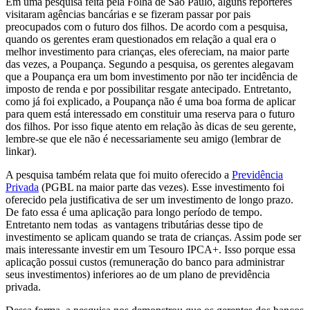
Em uma pesquisa feita pela Folha de São Paulo, alguns repórteres
visitaram agências bancárias e se fizeram passar por pais
preocupados com o futuro dos filhos. De acordo com a pesquisa,
quando os gerentes eram questionados em relação a qual era o
melhor investimento para crianças, eles ofereciam, na maior parte
das vezes, a Poupança. Segundo a pesquisa, os gerentes alegavam
que a Poupança era um bom investimento por não ter incidência de
imposto de renda e por possibilitar resgate antecipado. Entretanto,
como já foi explicado, a Poupança não é uma boa forma de aplicar
para quem está interessado em constituir uma reserva para o futuro
dos filhos. Por isso fique atento em relação às dicas de seu gerente,
lembre-se que ele não é necessaria
mente seu amigo (lembrar de
linkar).
A pesquisa também relata que foi muito oferecido a
Previdência
Privada
(PGBL na maior parte das vezes). Esse investimento foi
oferecido pela justificativa de ser um investimento de longo prazo.
De fato essa é uma aplicação para longo período de tempo.
Entretanto nem todas as vantagens tributárias desse tipo de
investimento se aplicam quando se trata de crianças. Assim pode ser
mais interessante investir em um Tesouro IPCA+. Isso porque essa
aplicação possui custos (remuneração do banco para administrar
seus investimentos) inferiores ao de um plano de previdência
privada.