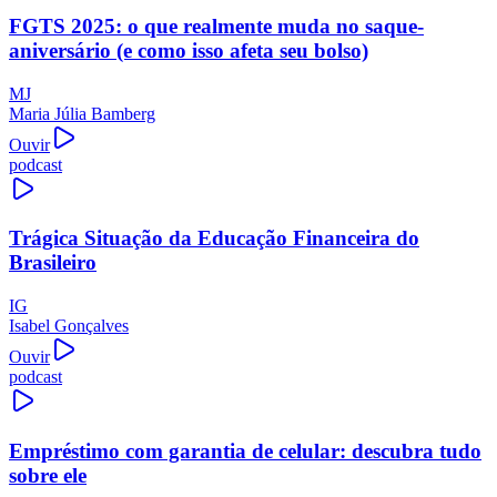
FGTS 2025: o que realmente muda no saque-
aniversário (e como isso afeta seu bolso)
MJ
Maria Júlia Bamberg
Ouvir
podcast
Trágica Situação da Educação Financeira do
Brasileiro
IG
Isabel Gonçalves
Ouvir
podcast
Empréstimo com garantia de celular: descubra tudo
sobre ele