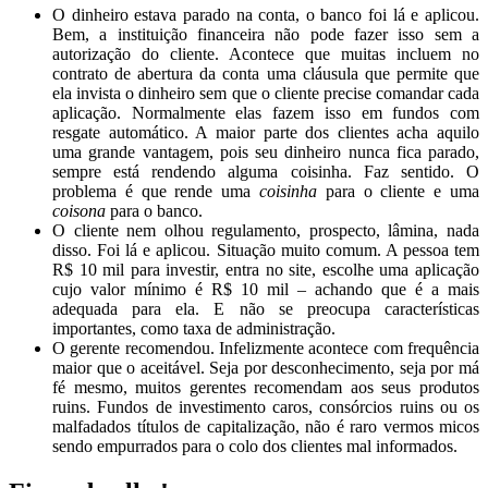
O dinheiro estava parado na conta, o banco foi lá e aplicou.
Bem, a instituição financeira não pode fazer isso sem a
autorização do cliente. Acontece que muitas incluem no
contrato de abertura da conta uma cláusula que permite que
ela invista o dinheiro sem que o cliente precise comandar cada
aplicação. Normalmente elas fazem isso em fundos com
resgate automático. A maior parte dos clientes acha aquilo
uma grande vantagem, pois seu dinheiro nunca fica parado,
sempre está rendendo alguma coisinha. Faz sentido. O
problema é que rende uma
coisinha
para o cliente e uma
coisona
para o banco.
O cliente nem olhou regulamento, prospecto, lâmina, nada
disso. Foi lá e aplicou. Situação muito comum. A pessoa tem
R$ 10 mil para investir, entra no site, escolhe uma aplicação
cujo valor mínimo é R$ 10 mil – achando que é a mais
adequada para ela. E não se preocupa características
importantes, como taxa de administração.
O gerente recomendou. Infelizmente acontece com frequência
maior que o aceitável. Seja por desconhecimento, seja por má
fé mesmo, muitos gerentes recomendam aos seus produtos
ruins. Fundos de investimento caros, consórcios ruins ou os
malfadados títulos de capitalização, não é raro vermos micos
sendo empurrados para o colo dos clientes mal informados.