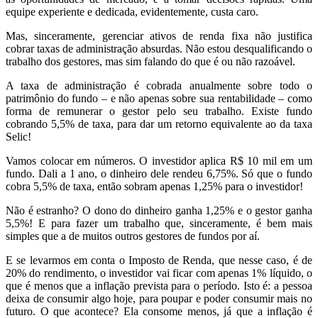
equipe experiente e dedicada, evidentemente, custa caro.
Mas, sinceramente, gerenciar ativos de renda fixa não justifica
cobrar taxas de administração absurdas. Não estou desqualificando o
trabalho dos gestores, mas sim falando do que é ou não razoável.
A taxa de administração é cobrada anualmente sobre todo o
patrimônio do fundo – e não apenas sobre sua rentabilidade – como
forma de remunerar o gestor pelo seu trabalho. Existe fundo
cobrando 5,5% de taxa, para dar um retorno equivalente ao da taxa
Selic!
Vamos colocar em números. O investidor aplica R$ 10 mil em um
fundo. Dali a 1 ano, o dinheiro dele rendeu 6,75%. Só que o fundo
cobra 5,5% de taxa, então sobram apenas 1,25% para o investidor!
Não é estranho? O dono do dinheiro ganha 1,25% e o gestor ganha
5,5%! E para fazer um trabalho que, sinceramente, é bem mais
simples que a de muitos outros gestores de fundos por aí.
E se levarmos em conta o Imposto de Renda, que nesse caso, é de
20% do rendimento, o investidor vai ficar com apenas 1% líquido, o
que é menos que a inflação prevista para o período. Isto é: a pessoa
deixa de consumir algo hoje, para poupar e poder consumir mais no
futuro. O que acontece? Ela consome menos, já que a inflação é