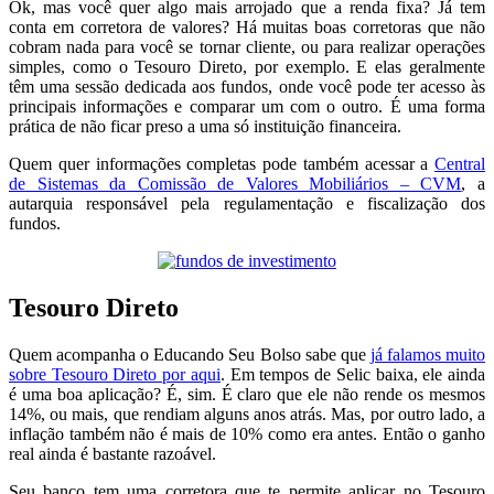
Ok, mas você quer algo mais arrojado que a renda fixa? Já tem
conta em corretora de valores? Há muitas boas corretoras que não
cobram nada para você se tornar cliente, ou para realizar operações
simples, como o Tesouro Direto, por exemplo. E elas geralmente
têm uma sessão dedicada aos fundos, onde você pode ter acesso às
principais informações e comparar um com o outro. É uma forma
prática de não ficar preso a uma só instituição financeira.
Quem quer informações completas pode também acessar a
Central
de Sistemas da Comissão de Valores Mobiliários – CVM
, a
autarquia responsável pela regulamentação e fiscalização dos
fundos.
Tesouro Direto
Quem acompanha o Educando Seu Bolso sabe que
já falamos muito
sobre Tesouro Direto por aqui
. Em tempos de Selic baixa, ele ainda
é uma boa aplicação? É, sim. É claro que ele não rende os mesmos
14%, ou mais, que rendiam alguns anos atrás. Mas, por outro lado, a
inflação também não é mais de 10% como era antes. Então o ganho
real ainda é bastante razoável.
Seu banco tem uma corretora que te permite aplicar no Tesouro