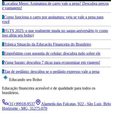
1
Localiza Meoo: Assinatura de carro vale a pena? Descubra preços
e vantagens!
2
Como funciona o carro por assinatura: veja se vale a pena para
você
3
FGTS 2025: o que realmente muda no saque-aniversário (e como
isso afeta seu bolso)
4
Trágica Situação da Educação Financeira do Brasileiro
5
Empréstimo com garantia de celular: descubra tudo sobre ele
6
Viajar barato: descubra 7 dicas para economizar em viagens!
7
Tag de pedágio: descubra se o pedágio expresso vale a pena
Educando seu Bolso
Educação financeira acessível e de qualidade para todos os
brasileiros.
(31) 99918-9537
Alameda das Falcatas, 922 - São Luiz, Belo
Horizonte - MG, 31275-070