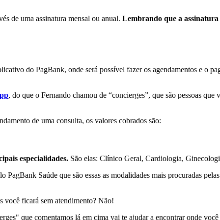
avés de uma assinatura mensal ou anual.
Lembrando que a assinatura 
aplicativo do PagBank, onde será possível fazer os agendamentos e o pa
pp
, do que o Fernando chamou de “concierges”, que são pessoas que vão
endamento de uma consulta, os valores cobrados são:
cipais especialidades.
São elas: Clínico Geral, Cardiologia, Ginecologi
lo PagBank Saúde que são essas as modalidades mais procuradas pelas 
des você ficará sem atendimento? Não!
ierges" que comentamos lá em cima vai te ajudar a encontrar onde voc