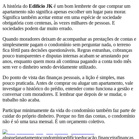
A história do
Edifício JK
é um bom lembrete de que comprar um
apartamento não significa apenas escolher um lugar para morar.
Significa também aceitar entrar em uma espécie de sociedade
obrigatória com centenas, às vezes milhares de pessoas. E
sociedades podem dar muito errado.
Quando moradores deixam de acompanhar as prestações de contas e
simplesmente pagam o condomínio sem perguntar nada, o terreno
fica fértil para decisões questionáveis. Regras estranhas, cobranças
pouco transparentes e disputas internas acabam se arrastando por
anos, enquanto quem mora ali continua pagando a conta todo mês
sem ver o dinheiro sendo devidamente utilizado.
Do ponto de vista das finanças pessoais, a lição é simples, mas
pouco praticada. Antes de comprar ou alugar um apartamento, vale
investigar o histórico do prédio, entender como funciona a gestão e
conversar com moradores. E lembrar que depois de se mudar, o
trabalho não acaba.
Participar minimamente da vida do condomínio também faz parte de
cuidar do próprio dinheiro. Porque no fim das contas, o condomínio
não é só uma taxa mensal. É um orçamento coletivo.
aluguel
apartamento
condomínio
edifício
educação financeira
finanças