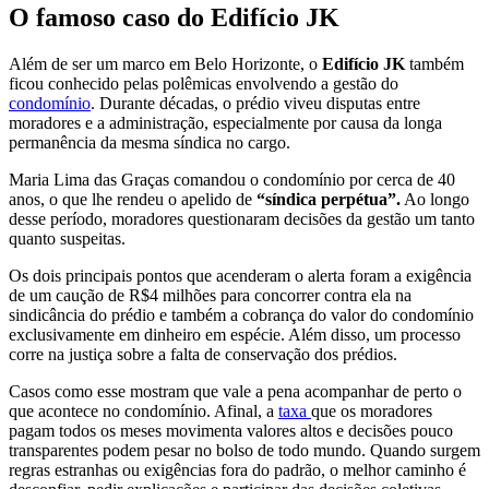
O famoso caso do Edifício JK
Além de ser um marco em Belo Horizonte, o
Edifício JK
também
ficou conhecido pelas polêmicas envolvendo a gestão do
condom
í
nio
. Durante décadas, o prédio viveu disputas entre
moradores e a administração, especialmente por causa da longa
permanência da mesma síndica no cargo.
Maria Lima das Graças comandou o condomínio por cerca de 40
anos, o que lhe rendeu o apelido de
“síndica perpétua”.
Ao longo
desse período, moradores questionaram decisões da gestão um tanto
quanto suspeitas.
Os dois principais pontos que acenderam o alerta foram a exigência
de um caução de R$4 milhões para concorrer contra ela na
sindicância do prédio e também a cobrança do valor do condomínio
exclusivamente em dinheiro em espécie. Além disso, um processo
corre na justiça sobre a falta de conservação dos prédios.
Casos como esse mostram que vale a pena acompanhar de perto o
que acontece no condomínio. Afinal, a
taxa
que os moradores
pagam todos os meses movimenta valores altos e decisões pouco
transparentes podem pesar no bolso de todo mundo. Quando surgem
regras estranhas ou exigências fora do padrão, o melhor caminho é