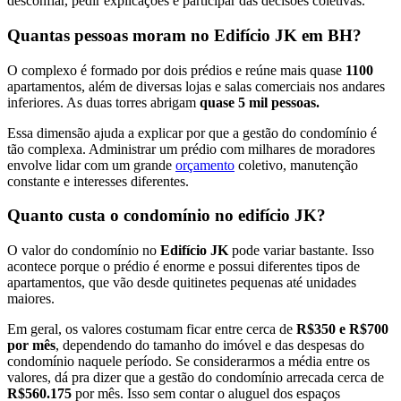
desconfiar, pedir explicações e participar das decisões coletivas.
Quantas pessoas moram no Edifício JK em BH?
O complexo é formado por dois prédios e reúne mais quase
1100
apartamentos, além de diversas lojas e salas comerciais nos andares
inferiores. As duas torres abrigam
quase 5 mil pessoas.
Essa dimensão ajuda a explicar por que a gestão do condomínio é
tão complexa. Administrar um prédio com milhares de moradores
envolve lidar com um grande
orçamento
coletivo, manutenção
constante e interesses diferentes.
Quanto custa o condomínio no edifício JK?
O valor do condomínio no
Edifício JK
pode variar bastante. Isso
acontece porque o prédio é enorme e possui diferentes tipos de
apartamentos, que vão desde quitinetes pequenas até unidades
maiores.
Em geral, os valores costumam ficar entre cerca de
R$350 e R$700
por mês
, dependendo do tamanho do imóvel e das despesas do
condomínio naquele período. Se considerarmos a média entre os
valores, dá pra dizer que a gestão do condomínio arrecada cerca de
R$560.175
por mês. Isso sem contar o aluguel dos espaços