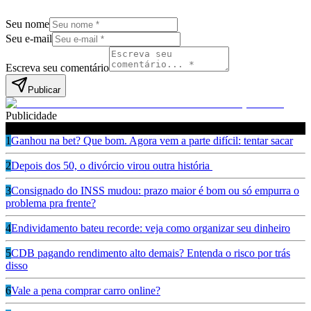
Seu nome
Seu e-mail
Escreva seu comentário
Publicar
Publicidade
Leia também
1
Ganhou na bet? Que bom. Agora vem a parte difícil: tentar sacar
2
Depois dos 50, o divórcio virou outra história
3
Consignado do INSS mudou: prazo maior é bom ou só empurra o
problema pra frente?
4
Endividamento bateu recorde: veja como organizar seu dinheiro
5
CDB pagando rendimento alto demais? Entenda o risco por trás
disso
6
Vale a pena comprar carro online?