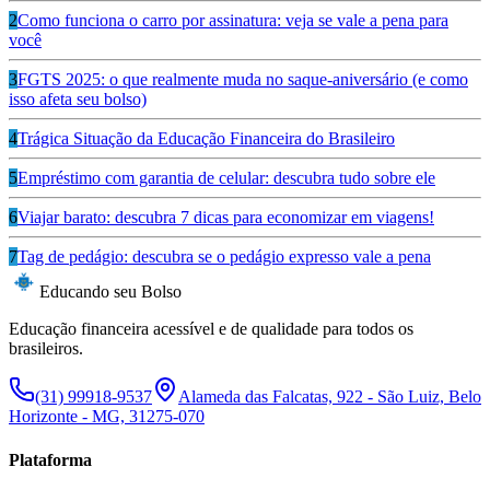
2
Como funciona o carro por assinatura: veja se vale a pena para
você
3
FGTS 2025: o que realmente muda no saque-aniversário (e como
isso afeta seu bolso)
4
Trágica Situação da Educação Financeira do Brasileiro
5
Empréstimo com garantia de celular: descubra tudo sobre ele
6
Viajar barato: descubra 7 dicas para economizar em viagens!
7
Tag de pedágio: descubra se o pedágio expresso vale a pena
Educando seu Bolso
Educação financeira acessível e de qualidade para todos os
brasileiros.
(31) 99918-9537
Alameda das Falcatas, 922 - São Luiz, Belo
Horizonte - MG, 31275-070
Plataforma