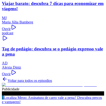
Viajar barato: descubra 7 dicas para economizar em
viagens!
MJ
Maria Júlia Bamberg
Ouvir
podcast
Tag de pedágio: descubra se o pedágio expresso vale
a pena
AD
Alexia Diniz
Ouvir
Voltar para todos os episodios
Publicidade
Ouça também
1
Localiza Meoo: Assinatura de carro vale a pena? Descubra preços
e vantagens!