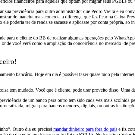
enefícios financeiros para aqueles que optam por migrar seus PGBLs o
ortar sua previdência para outro administrador que Pedro Vieira e eu 
mostrar de maneira mais concreta a diferença que faz ficar na Caixa Pre
ele poderia ter de renda se sacasse e aplicasse por conta própria, ao i
idade para o cliente do BB de realizar algumas operações pelo WhatsAp
co, onde você verá como a ampliação da concorrência no mercado de pr
ceiro!
amento bancário. Hoje em dia é possível fazer quase tudo pela intern
oisa tem mudado. Você que é cliente, pode tirar proveito disso. Uma da
e previdência de um banco para outro tem sido cada vez mais acolhida p
urocratizada, migrar para bancos menores, digitais, ou outras instituiçõe
ho”. Outro dia eu precisei
mandar dinheiro para fora do país
e fiz cot
tação do dia entre um banco e outro foi de R$0,15. No bancão o Valor E