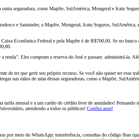
utra seguradora, como Mapfre, SulAmérica, Mongeral e Icatu Seguros. 
radesco e Santander, a Mapfre, Mongeral, Icatu Seguros, SulAmérica, 
pela Caixa Econômica Federal e pela Mapfre é de R$700,00. Se no banco 
00,00.
a renda”. Eles compram a reserva do José e passam administrá-la. Alé
nte de ter que gerir seu próprio recurso. Se você não quiser ter esse t
entregar nas mãos de uma dessas seguradoras, como a Mapfre, SulAméric
 tarifa mensal e a um cartão de crédito livre de anuidades! Pensando no
iversitário, atendendo a todos os públicos!
Confira aqui!
ras por meio do WhatsApp: transferência, consultas do código Iban (que 