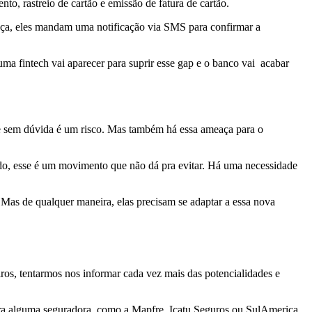
to, rastreio de cartão e emissão de fatura de cartão.
nça, eles mandam uma notificação via SMS para confirmar a
ma fintech vai aparecer para suprir esse gap e o banco vai acabar
se sem dúvida é um risco. Mas também há essa ameaça para o
ado, esse é um movimento que não dá pra evitar. Há uma necessidade
 Mas de qualquer maneira, elas precisam se adaptar a essa nova
os, tentarmos nos informar cada vez mais das potencialidades e
para alguma seguradora, como a Mapfre, Icatu Seguros ou SulAmerica,