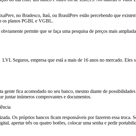
xaPrev, no Bradesco, Itaú, ou BrasilPrev estão percebendo que existem
ham os planos PGBL e VGBL.
so obviamente permite que se faça uma pesquisa de preços mais ampliada
 a
LVL Seguros
, empresa que está a mais de 16 anos no mercado. Eles 
uita gente fica acomodado no seu banco, mesmo diante de possibilidades
 que juntar inúmeros comprovantes e documentos.
zada. Os próprios bancos ficam responsáveis por fazerem essa troca. S
tal, apertar três ou quatro botões, colocar uma senha e pedir portabilid