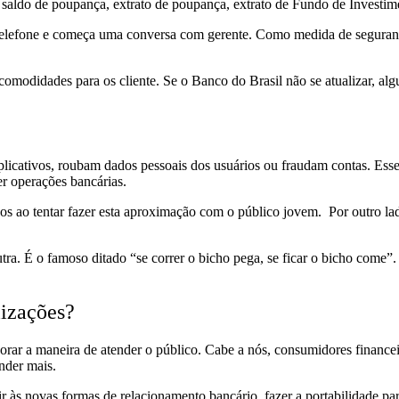
e, saldo de poupança, extrato de poupança, extrato de Fundo de Investimen
u telefone e começa uma conversa com gerente. Como medida de segura
modidades para os cliente. Se o Banco do Brasil não se atualizar, algu
plicativos, roubam dados pessoais dos usuários ou fraudam contas. Es
zer operações bancárias.
ucos ao tentar fazer esta aproximação com o público jovem. Por outro l
a. É o famoso ditado “se correr o bicho pega, se ficar o bicho come”.
lizações?
ar a maneira de atender o público. Cabe a nós, consumidores financeir
ender mais.
ir às novas formas de relacionamento bancário, fazer a portabilidade 