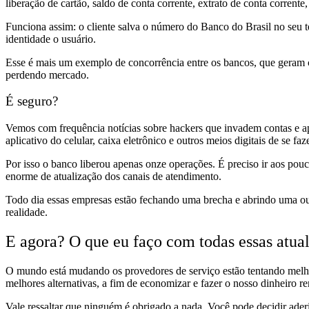
liberação de cartão, saldo de conta corrente, extrato de conta corrent
Funciona assim: o cliente salva o número do Banco do Brasil no se
identidade o usuário.
Esse é mais um exemplo de concorrência entre os bancos, que geram co
perdendo mercado.
É seguro?
Vemos com frequência notícias sobre hackers que invadem contas e a
aplicativo do celular, caixa eletrônico e outros meios digitais de se fa
Por isso o banco liberou apenas onze operações. É preciso ir aos po
enorme de atualização dos canais de atendimento.
Todo dia essas empresas estão fechando uma brecha e abrindo uma outr
realidade.
E agora? O que eu faço com todas essas atua
O mundo está mudando os provedores de serviço estão tentando melhor
melhores alternativas, a fim de economizar e fazer o nosso dinheiro r
Vale ressaltar que ninguém é obrigado a nada. Você pode decidir ader