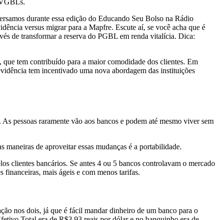
u VGBLs.
conversamos durante essa edição do Educando Seu Bolso na Rádio
vidência versus migrar para a Mapfre. Escute aí, se você acha que é
nvés de transformar a reserva do PGBL em renda vitalícia. Dica:
p, que tem contribuído para a maior comodidade dos clientes. Em
evidência tem incentivado uma nova abordagem das instituições
et. As pessoas raramente vão aos bancos e podem até mesmo viver sem
s maneiras de aproveitar essas mudanças é a portabilidade.
elos clientes bancários. Se antes 4 ou 5 bancos controlavam o mercado
s financeiras, mais ágeis e com menos tarifas.
ação nos dois, já que é fácil mandar dinheiro de um banco para o
fetivo Total era de R$3,93 reais por dólar e no banquinho era de