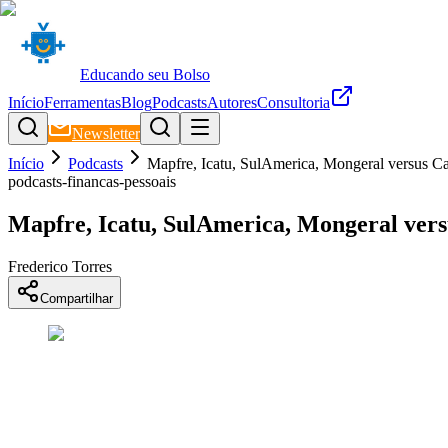
Educando seu Bolso
Início
Ferramentas
Blog
Podcasts
Autores
Consultoria
Newsletter
Início
Podcasts
Mapfre, Icatu, SulAmerica, Mongeral versus Cai
podcasts-financas-pessoais
Mapfre, Icatu, SulAmerica, Mongeral versu
Frederico Torres
Compartilhar