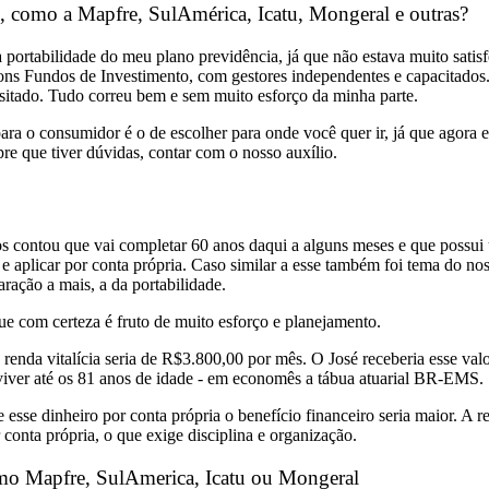
s, como a Mapfre, SulAmérica, Icatu, Mongeral e outras?
portabilidade do meu plano previdência, já que não estava muito sati
s Fundos de Investimento, com gestores independentes e capacitados. A
nsitado. Tudo correu bem e sem muito esforço da minha parte.
 para o consumidor é o de escolher para onde você quer ir, já que ago
re que tiver dúvidas, contar com o nosso auxílio.
contou que vai completar 60 anos daqui a alguns meses e que possui u
 e aplicar por conta própria. Caso similar a esse também foi tema do 
ação a mais, a da portabilidade.
e com certeza é fruto de muito esforço e planejamento.
renda vitalícia seria de R$3.800,00 por mês. O José receberia esse val
 viver até os 81 anos de idade - em economês a tábua atuarial BR-EMS.
se esse dinheiro por conta própria o benefício financeiro seria maior. A
conta própria, o que exige disciplina e organização.
como Mapfre, SulAmerica, Icatu ou Mongeral