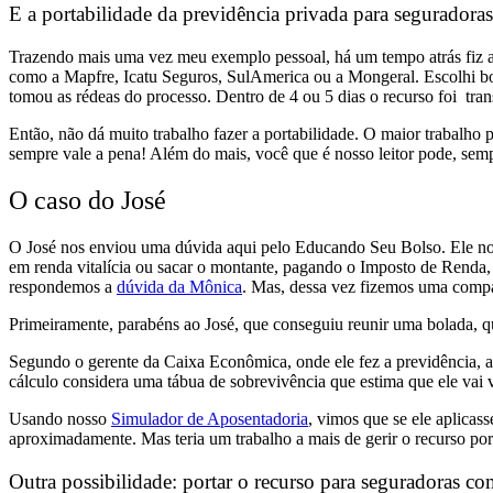
E a portabilidade da previdência privada para seguradora
Trazendo mais uma vez meu exemplo pessoal, há um tempo atrás fiz a 
como a Mapfre, Icatu Seguros, SulAmerica ou a Mongeral. Escolhi bon
tomou as rédeas do processo. Dentro de 4 ou 5 dias o recurso foi tra
Então, não dá muito trabalho fazer a portabilidade. O maior trabalho
sempre vale a pena! Além do mais, você que é nosso leitor pode, semp
O caso do José
O José nos enviou uma dúvida aqui pelo Educando Seu Bolso. Ele nos 
em renda vitalícia ou sacar o montante, pagando o Imposto de Renda,
respondemos a
dúvida da Mônica
. Mas, dessa vez fizemos uma compar
Primeiramente, parabéns ao José, que conseguiu reunir uma bolada, qu
Segundo o gerente da Caixa Econômica, onde ele fez a previdência, a 
cálculo considera uma tábua de sobrevivência que estima que ele vai
Usando nosso
Simulador de Aposentadoria
, vimos que se ele aplicas
aproximadamente. Mas teria um trabalho a mais de gerir o recurso por 
Outra possibilidade: portar o recurso para seguradoras 