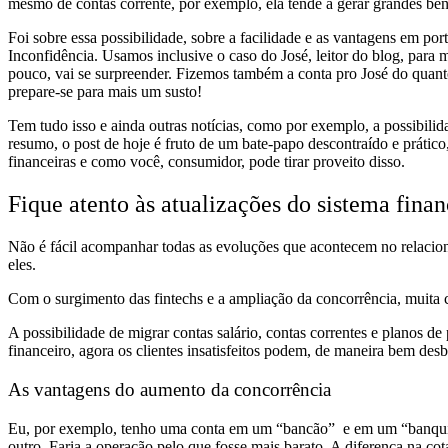
mesmo de contas corrente, por exemplo, ela tende a gerar grandes b
Foi sobre essa possibilidade, sobre a facilidade e as vantagens em p
Inconfidência. Usamos inclusive o caso do José, leitor do blog, para 
pouco, vai se surpreender. Fizemos também a conta pro José do quanto 
prepare-se para mais um susto!
Tem tudo isso e ainda outras notícias, como por exemplo, a possibil
resumo, o post de hoje é fruto de um bate-papo descontraído e práti
financeiras e como você, consumidor, pode tirar proveito disso.
Fique atento às atualizações do sistema finan
Não é fácil acompanhar todas as evoluções que acontecem no relacion
eles.
Com o surgimento das fintechs e a ampliação da concorrência, muita c
A possibilidade de migrar contas salário, contas correntes e planos d
financeiro, agora os clientes insatisfeitos podem, de maneira bem desb
As vantagens do aumento da concorrência
Eu, por exemplo, tenho uma conta em um “bancão” e em um “banquin
outro. Faria a operação pelo que fosse mais barato. A diferença na co