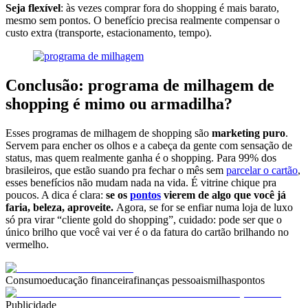
Seja flexível
: às vezes comprar fora do shopping é mais barato,
mesmo sem pontos. O benefício precisa realmente compensar o
custo extra (transporte, estacionamento, tempo).
Conclusão: programa de milhagem de
shopping é mimo ou armadilha?
Esses programas de milhagem de shopping são
marketing puro
.
Servem para encher os olhos e a cabeça da gente com sensação de
status, mas quem realmente ganha é o shopping. Para 99% dos
brasileiros, que estão suando pra fechar o mês sem
parcelar o cartão
,
esses benefícios não mudam nada na vida. É vitrine chique pra
poucos. A dica é clara:
se os
pontos
vierem de algo que você já
faria, beleza, aproveite.
Agora, se for se enfiar numa loja de luxo
só pra virar “cliente gold do shopping”, cuidado: pode ser que o
único brilho que você vai ver é o da fatura do cartão brilhando no
vermelho.
Consumo
educação financeira
finanças pessoais
milhas
pontos
Publicidade