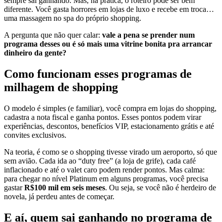
sempre sai ganhando. Mas, na prática, o roteiro pode ser bem
diferente. Você gasta horrores em lojas de luxo e recebe em troca…
uma massagem no spa do próprio shopping.
A pergunta que não quer calar:
vale a pena se prender num
programa desses ou é só mais uma vitrine bonita pra arrancar
dinheiro da gente?
Como funcionam esses programas de
milhagem de shopping
O modelo é simples (e familiar), você compra em lojas do shopping,
cadastra a nota fiscal e ganha pontos. Esses pontos podem virar
experiências, descontos, benefícios VIP, estacionamento grátis e até
convites exclusivos.
Na teoria, é como se o shopping tivesse virado um aeroporto, só que
sem avião. Cada ida ao “duty free” (a loja de grife), cada café
inflacionado e até o valet caro podem render pontos. Mas calma:
para chegar no nível Platinum em alguns programas, você precisa
gastar
R$100 mil em seis meses
. Ou seja, se você não é herdeiro de
novela, já perdeu antes de começar.
E aí, quem sai ganhando no programa de