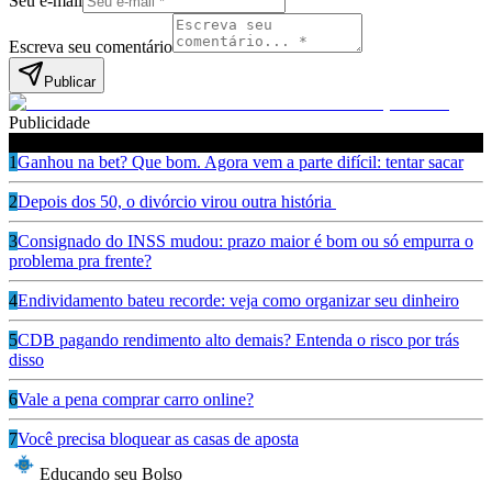
Seu e-mail
Escreva seu comentário
Publicar
Publicidade
Leia também
1
Ganhou na bet? Que bom. Agora vem a parte difícil: tentar sacar
2
Depois dos 50, o divórcio virou outra história
3
Consignado do INSS mudou: prazo maior é bom ou só empurra o
problema pra frente?
4
Endividamento bateu recorde: veja como organizar seu dinheiro
5
CDB pagando rendimento alto demais? Entenda o risco por trás
disso
6
Vale a pena comprar carro online?
7
Você precisa bloquear as casas de aposta
Educando seu Bolso