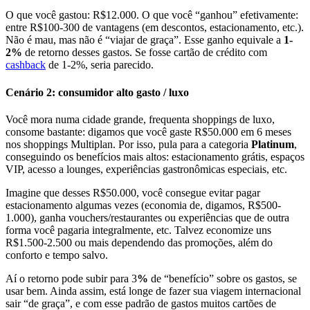
O que você gastou: R$12.000. O que você “ganhou” efetivamente:
entre R$100-300 de vantagens (em descontos, estacionamento, etc.).
Não é mau, mas não é “viajar de graça”. Esse ganho equivale a
1-
2%
de retorno desses gastos. Se fosse cartão de crédito com
cashback
de 1-2%, seria parecido.
Cenário 2: consumidor alto gasto / luxo
Você mora numa cidade grande, frequenta shoppings de luxo,
consome bastante: digamos que você gaste R$50.000 em 6 meses
nos shoppings Multiplan. Por isso, pula para a categoria
Platinum
,
conseguindo os benefícios mais altos: estacionamento grátis, espaços
VIP, acesso a lounges, experiências gastronômicas especiais, etc.
Imagine que desses R$50.000, você consegue evitar pagar
estacionamento algumas vezes (economia de, digamos, R$500-
1.000), ganha vouchers/restaurantes ou experiências que de outra
forma você pagaria integralmente, etc. Talvez economize uns
R$1.500-2.500 ou mais dependendo das promoções, além do
conforto e tempo salvo.
Aí o retorno pode subir para 3
%
de “benefício” sobre os gastos, se
usar bem. Ainda assim, está longe de fazer sua viagem internacional
sair “de graça”, e com esse padrão de gastos muitos cartões de