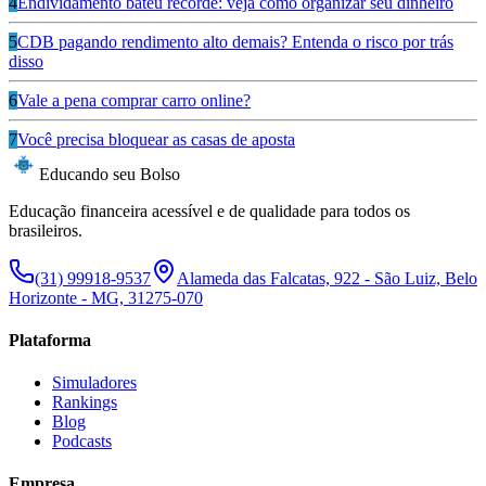
4
Endividamento bateu recorde: veja como organizar seu dinheiro
5
CDB pagando rendimento alto demais? Entenda o risco por trás
disso
6
Vale a pena comprar carro online?
7
Você precisa bloquear as casas de aposta
Educando seu Bolso
Educação financeira acessível e de qualidade para todos os
brasileiros.
(31) 99918-9537
Alameda das Falcatas, 922 - São Luiz, Belo
Horizonte - MG, 31275-070
Plataforma
Simuladores
Rankings
Blog
Podcasts
Empresa