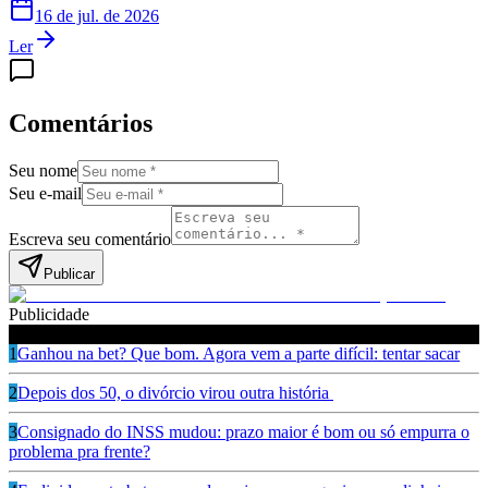
16 de jul. de 2026
Ler
Comentários
Seu nome
Seu e-mail
Escreva seu comentário
Publicar
Publicidade
Leia também
1
Ganhou na bet? Que bom. Agora vem a parte difícil: tentar sacar
2
Depois dos 50, o divórcio virou outra história
3
Consignado do INSS mudou: prazo maior é bom ou só empurra o
problema pra frente?