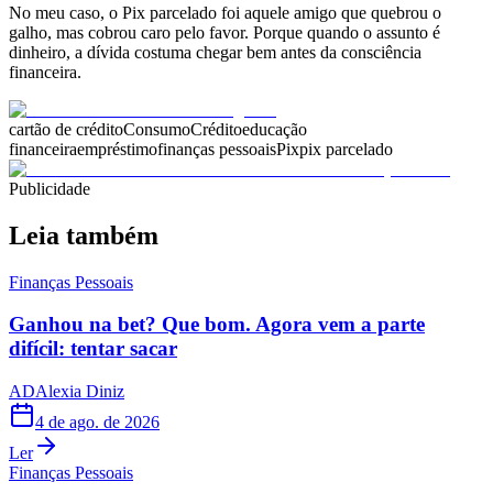
No meu caso, o Pix parcelado foi aquele amigo que quebrou o
galho, mas cobrou caro pelo favor. Porque quando o assunto é
dinheiro, a dívida costuma chegar bem antes da consciência
financeira.
cartão de crédito
Consumo
Crédito
educação
financeira
empréstimo
finanças pessoais
Pix
pix parcelado
Publicidade
Leia também
Finanças Pessoais
Ganhou na bet? Que bom. Agora vem a parte
difícil: tentar sacar
AD
Alexia Diniz
4 de ago. de 2026
Ler
Finanças Pessoais