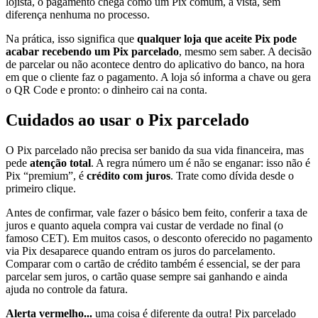
lojista, o pagamento chega como um Pix comum, à vista, sem
diferença nenhuma no processo.
Na prática, isso significa que
qualquer loja que aceite Pix pode
acabar recebendo um Pix parcelado
, mesmo sem saber. A decisão
de parcelar ou não acontece dentro do aplicativo do banco, na hora
em que o cliente faz o pagamento. A loja só informa a chave ou gera
o QR Code e pronto: o dinheiro cai na conta.
Cuidados ao usar o Pix parcelado
O Pix parcelado não precisa ser banido da sua vida financeira, mas
pede
atenção total
. A regra número um é não se enganar: isso não é
Pix “premium”, é
crédito com juros
. Trate como dívida desde o
primeiro clique.
Antes de confirmar, vale fazer o básico bem feito, conferir a taxa de
juros e quanto aquela compra vai custar de verdade no final (o
famoso CET). Em muitos casos, o desconto oferecido no pagamento
via Pix desaparece quando entram os juros do parcelamento.
Comparar com o cartão de crédito também é essencial, se der para
parcelar sem juros, o cartão quase sempre sai ganhando e ainda
ajuda no controle da fatura.
Alerta vermelho...
uma coisa é diferente da outra! Pix parcelado