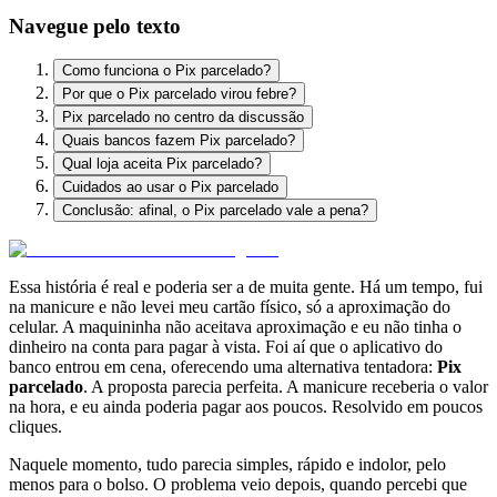
Navegue pelo texto
Como funciona o Pix parcelado?
Por que o Pix parcelado virou febre?
Pix parcelado no centro da discussão
Quais bancos fazem Pix parcelado?
Qual loja aceita Pix parcelado?
Cuidados ao usar o Pix parcelado
Conclusão: afinal, o Pix parcelado vale a pena?
Essa história é real e poderia ser a de muita gente. Há um tempo, fui
na manicure e não levei meu cartão físico, só a aproximação do
celular. A maquininha não aceitava aproximação e eu não tinha o
dinheiro na conta para pagar à vista. Foi aí que o aplicativo do
banco entrou em cena, oferecendo uma alternativa tentadora:
Pix
parcelado
. A proposta parecia perfeita. A manicure receberia o valor
na hora, e eu ainda poderia pagar aos poucos. Resolvido em poucos
cliques.
Naquele momento, tudo parecia simples, rápido e indolor, pelo
menos para o bolso. O problema veio depois, quando percebi que