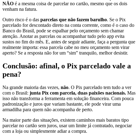
NÃO
é a mesma coisa de parcelar no cartão, mesmo que os dois
venham na fatura.
Outro risco é o das
parcelas que não fazem barulho
. Se o Pix
parcelado for descontado direto na conta corrente, como é o caso do
Banco do Brasil, pode se espalhar pelo orçamento sem chamar
atenção. Anotar as parcelas ou acompanhar tudo pelo app evita
sustos no fim do mês. E, antes de seguir adiante, faça a pergunta que
realmente importa: essa parcela cabe no meu orçamento sem virar
aperto? Se a resposta não for um “sim” tranquilo, melhor desistir.
Conclusão: afinal, o Pix parcelado vale a
pena?
Na grande maioria das vezes,
não
. O Pix parcelado tem tudo a ver
com o Brasil:
junta Pix com parcela, duas paixões nacionais.
Mas
isso não transforma a ferramenta em solução financeira. Com pouca
padronização e juros que variam bastante, ele pode virar uma
armadilha para quem não acompanha de perto.
Na maior parte das situações, existem caminhos mais baratos tipo
parcelar no cartão sem juros, usar um limite já contratado, negociar
com a loja ou simplesmente adiar a compra.