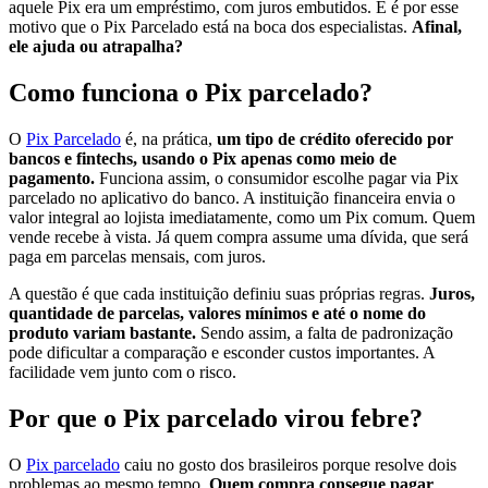
aquele Pix era um empréstimo, com juros embutidos. E é por esse
motivo que o Pix Parcelado está na boca dos especialistas.
Afinal,
ele ajuda ou atrapalha?
Como funciona o Pix parcelado?
O
Pix Parcelado
é, na prática,
um tipo de crédito oferecido por
bancos e fintechs, usando o Pix apenas como meio de
pagamento.
Funciona assim, o consumidor escolhe pagar via Pix
parcelado no aplicativo do banco. A instituição financeira envia o
valor integral ao lojista imediatamente, como um Pix comum. Quem
vende recebe à vista. Já quem compra assume uma dívida, que será
paga em parcelas mensais, com juros.
A questão é que cada instituição definiu suas próprias regras.
Juros,
quantidade de parcelas, valores mínimos e até o nome do
produto variam bastante.
Sendo assim, a falta de padronização
pode dificultar a comparação e esconder custos importantes. A
facilidade vem junto com o risco.
Por que o Pix parcelado virou febre?
O
Pix parcelado
caiu no gosto dos brasileiros porque resolve dois
problemas ao mesmo tempo.
Quem compra consegue pagar