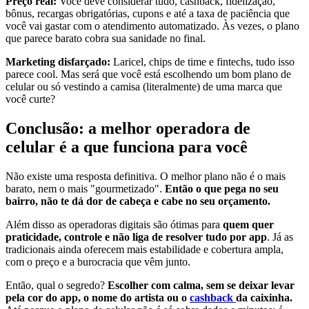
Preço real:
Você deve considerar tudo, cashback, fidelização,
bônus, recargas obrigatórias, cupons e até a taxa de paciência que
você vai gastar com o atendimento automatizado. Às vezes, o plano
que parece barato cobra sua sanidade no final.
Marketing disfarçado:
Laricel, chips de time e fintechs, tudo isso
parece cool. Mas será que você está escolhendo um bom plano de
celular ou só vestindo a camisa (literalmente) de uma marca que
você curte?
Conclusão: a melhor operadora de
celular é a que funciona para você
Não existe uma resposta definitiva. O melhor plano não é o mais
barato, nem o mais "gourmetizado".
Então o que pega no seu
bairro, não te dá dor de cabeça e cabe no seu orçamento.
Além disso as operadoras digitais são ótimas para
quem quer
praticidade, controle e não liga de resolver tudo por app
. Já as
tradicionais ainda oferecem mais estabilidade e cobertura ampla,
com o preço e a burocracia que vêm junto.
Então, qual o segredo?
Escolher com calma, sem se deixar levar
pela cor do app, o nome do artista ou o
cashback
da caixinha.