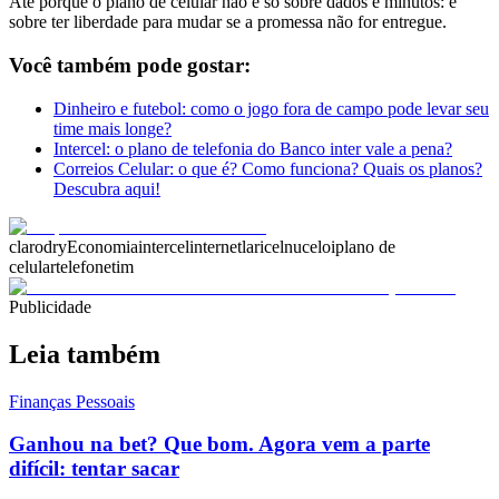
Até porque o plano de celular não é só sobre dados e minutos: é
sobre ter liberdade para mudar se a promessa não for entregue.
Você também pode gostar:
Dinheiro e futebol: como o jogo fora de campo pode levar seu
time mais longe?
Intercel: o plano de telefonia do Banco inter vale a pena?
Correios Celular: o que é? Como funciona? Quais os planos?
Descubra aqui!
claro
dry
Economia
intercel
internet
laricel
nucel
oi
plano de
celular
telefone
tim
Publicidade
Leia também
Finanças Pessoais
Ganhou na bet? Que bom. Agora vem a parte
difícil: tentar sacar