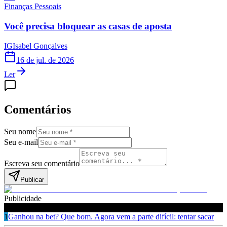
Finanças Pessoais
Você precisa bloquear as casas de aposta
IG
Isabel Gonçalves
16 de jul. de 2026
Ler
Comentários
Seu nome
Seu e-mail
Escreva seu comentário
Publicar
Publicidade
Leia também
1
Ganhou na bet? Que bom. Agora vem a parte difícil: tentar sacar