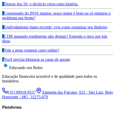
2
Depois dos 50, o divórcio virou outra história
3
Consignado do INSS mudou: prazo maior é bom ou só empurra o
problema pra frente?
4
Endividamento bateu recorde: veja como organizar seu dinheiro
5
CDB pagando rendimento alto demais? Entenda o risco por trás
disso
6
Vale a pena comprar carro online?
7
Você precisa bloquear as casas de aposta
Educando seu Bolso
Educação financeira acessível e de qualidade para todos os
brasileiros.
(31) 99918-9537
Alameda das Falcatas, 922 - São Luiz, Belo
Horizonte - MG, 31275-070
Plataforma