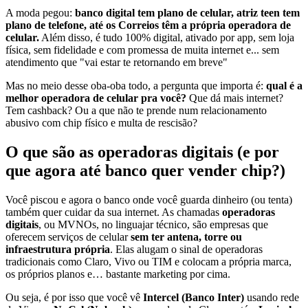
A moda pegou:
banco digital tem plano de celular, atriz teen tem
plano de telefone, até os Correios têm a própria operadora de
celular.
Além disso, é tudo 100% digital, ativado por app, sem loja
física, sem fidelidade e com promessa de muita internet e... sem
atendimento que "vai estar te retornando em breve"
Mas no meio desse oba-oba todo, a pergunta que importa é:
qual é a
melhor operadora de celular pra você?
Que dá mais internet?
Tem cashback? Ou a que não te prende num relacionamento
abusivo com chip físico e multa de rescisão?
O que são as operadoras digitais (e por
que agora até banco quer vender chip?)
Você piscou e agora o banco onde você guarda dinheiro (ou tenta)
também quer cuidar da sua internet. As chamadas
operadoras
digitais
, ou MVNOs, no linguajar técnico, são empresas que
oferecem serviços de celular
sem ter antena, torre ou
infraestrutura própria
. Elas alugam o sinal de operadoras
tradicionais como Claro, Vivo ou TIM e colocam a própria marca,
os próprios planos e… bastante marketing por cima.
Ou seja, é por isso que você vê
Intercel (Banco Inter)
usando rede