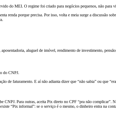
devido do MEI. O regime foi criado para negócios pequenos, não para vira
enta renda porque precisa. Por isso, volta e meia surge a discussão s
a.
 aposentadoria, aluguel de imóvel, rendimento de investimento, pensão,
ão do CNPJ.
ação de faturamento. E aí não adianta dizer que “não sabia” ou que “er
ebe CNPJ. Para outras, aceita Pix direto no CPF “pra não complicar”. N
iste “Pix informal”: se o serviço é o mesmo, o dinheiro entra na cont