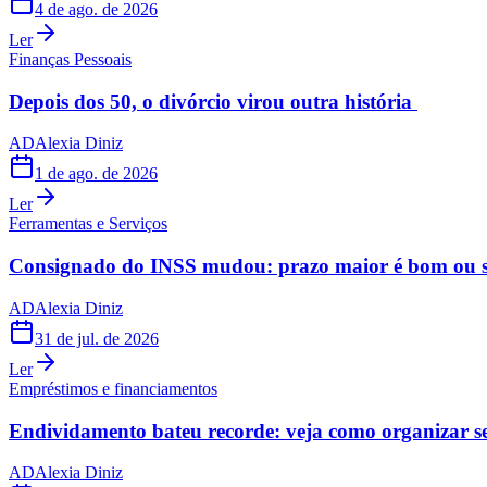
4 de ago. de 2026
Ler
Finanças Pessoais
Depois dos 50, o divórcio virou outra história
AD
Alexia Diniz
1 de ago. de 2026
Ler
Ferramentas e Serviços
Consignado do INSS mudou: prazo maior é bom ou s
AD
Alexia Diniz
31 de jul. de 2026
Ler
Empréstimos e financiamentos
Endividamento bateu recorde: veja como organizar s
AD
Alexia Diniz