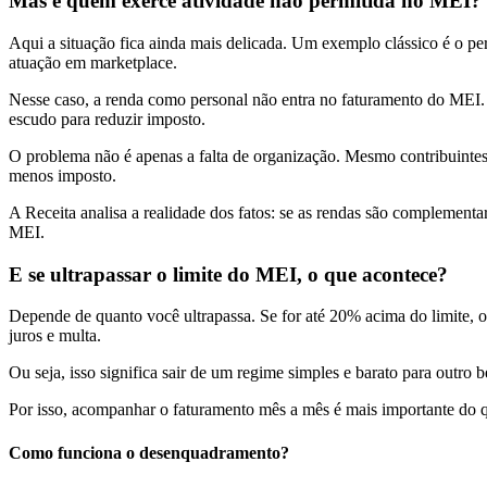
Mas e quem exerce atividade não permitida no MEI?
Aqui a situação fica ainda mais delicada. Um exemplo clássico é o pe
atuação em marketplace.
Nesse caso, a renda como personal não entra no faturamento do MEI. 
escudo para reduzir imposto.
O problema não é apenas a falta de organização. Mesmo contribuinte
menos imposto.
A Receita analisa a realidade dos fatos: se as rendas são complement
MEI.
E se ultrapassar o limite do MEI, o que acontece?
Depende de quanto você ultrapassa. Se for até 20% acima do limite, 
juros e multa.
Ou seja, isso significa sair de um regime simples e barato para outro
Por isso, acompanhar o faturamento mês a mês é mais importante do qu
Como funciona o desenquadramento?