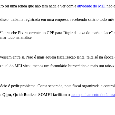
eiro ou uma renda que não tem nada a ver com a
atividade do MEI
não e
 disso, trabalha registrada em uma empresa, recebendo salário todo mê
 recebe Pix recorrente no CPF para “fugir da taxa do marketplace” ou
mar tudo na análise.
nversam entre si. Não é mais aquela fiscalização lenta, feita só na ép
o Anual do MEI virou menos um formulário burocrático e mais um raio-
cio é pedir problema. Conta separada, nota fiscal organizada e control
mo
Qipu
,
QuickBooks
e
SOMEI
facilitam o
acompanhamento do fatur