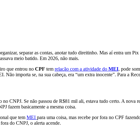
anizar, separar as contas, anotar tudo direitinho. Mas aí entra um Pi
 passava meio batido. Em 2026, não mais.
eiro que entrou no
CPF
tem
relação com a atividade do
MEI
, pode som
. Não importa se, na sua cabeça, era “um extra inocente”. Para a Rece
o no CNPJ. Se não passou de R$81 mil ali, estava tudo certo. A nova re
NPJ fazem basicamente a mesma coisa.
sional que tem
MEI
para uma coisa, mas recebe por fora no CPF fazendo
fora do CNPJ, o alerta acende.