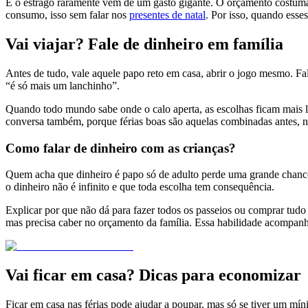
E o estrago raramente vem de um gasto gigante. O orçamento costuma m
consumo, isso sem falar nos
presentes de natal
. Por isso, quando esse
Vai viajar? Fale de dinheiro em família
Antes de tudo, vale aquele papo reto em casa, abrir o jogo mesmo. Fa
“é só mais um lanchinho”.
Quando todo mundo sabe onde o calo aperta, as escolhas ficam mais lev
conversa também, porque férias boas são aquelas combinadas antes, 
Como falar de dinheiro com as crianças?
Quem acha que dinheiro é papo só de adulto perde uma grande chance
o dinheiro não é infinito e que toda escolha tem consequência.
Explicar por que não dá para fazer todos os passeios ou comprar tudo 
mas precisa caber no orçamento da família. Essa habilidade acompanha 
Vai ficar em casa? Dicas para economizar
Ficar em casa nas férias pode ajudar a poupar, mas só se tiver um mí