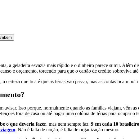
 também
ta, a geladeira esvazia mais rápido e o dinheiro parece sumir. Além disso
scanso e orçamento, torcendo para que o cartão de crédito sobreviva até 
 a certeza que fica é que as férias vão passar, mas as contas ficam por
çamento?
em avisar. Isso porque, normalmente quando as famílias viajam, vêm as
eições fora de casa ou até pagar uma colônia de férias para ocupar o t
e o que deveria fazer
, mas nem sempre faz.
9 em cada 10 brasileir
viagem
. Não é falta de noção, é falta de organização mesmo.