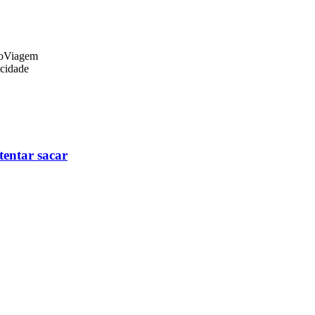
o
Viagem
icidade
tentar sacar