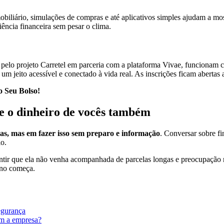
iliário, simulações de compras e até aplicativos simples ajudam a mostr
ciência financeira sem pesar o clima.
 pelo projeto Carretel em parceria com a plataforma Vivae, funcionam 
e um jeito acessível e conectado à vida real. As inscrições ficam abertas 
o Seu Bolso!
 e o dinheiro de vocês também
ias, mas em fazer isso sem preparo e informação
. Conversar sobre fi
io.
antir que ela não venha acompanhada de parcelas longas e preocupação n
ano começa.
egurança
om a empresa?