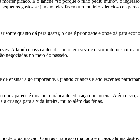
orrer picado. É o lanche “só porque o filho pediu muito”, o ingresso 
s pequenos gastos se juntam, eles fazem um mutirão silencioso e aparece
lar sobre quanto dá para gastar, o que é prioridade e onde dá para eco
es. A família passa a decidir junto, em vez de discutir depois com a m
não negociadas no meio do passeio.
 de ensinar algo importante. Quando crianças e adolescentes partici
o que aparece é uma aula prática de educação financeira. Além disso, a
a criança para a vida inteira, muito além das férias.
nimo de organização. Com as crianças o dia todo em casa, alguns gastos