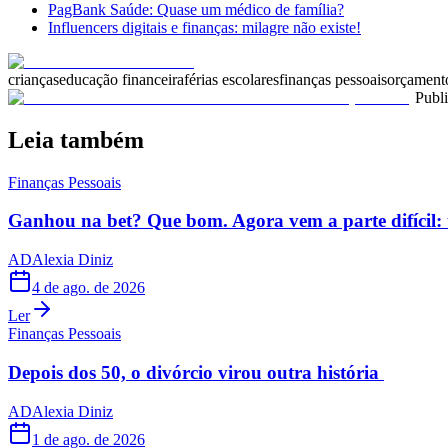
PagBank Saúde: Quase um médico de família?
Influencers digitais e finanças: milagre não existe!
crianças
educação financeira
férias escolares
finanças pessoais
orçament
Publ
Leia também
Finanças Pessoais
Ganhou na bet? Que bom. Agora vem a parte difícil: 
AD
Alexia Diniz
4 de ago. de 2026
Ler
Finanças Pessoais
Depois dos 50, o divórcio virou outra história
AD
Alexia Diniz
1 de ago. de 2026