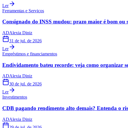
Ler
Ferramentas e Serviços
Consignado do INSS mudou: prazo maior é bom ou s
AD
Alexia Diniz
31 de jul. de 2026
Ler
Empréstimos e financiamentos
Endividamento bateu recorde: veja como organizar s
AD
Alexia Diniz
30 de jul. de 2026
Ler
Investimentos
CDB pagando rendimento alto demais? Entenda o risc
AD
Alexia Diniz
29 de jul. de 2026