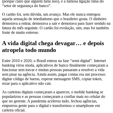
(porque claro que alguém faria isso), e a famosa ligação falsa do
“setor de segurança do banco”.
O cartão foi, sem dúvida, um avanço. Mas ele nunca entregou
aquela sensação de imediatismo que o brasileiro gosta. O dinheiro
demorava a entrar, demorava a sair e demorava para fazer sentido na
fatura do mês seguinte. O cartão foi evolução, sim, mas foi também
fonte de muito estresse.
A vida digital chega devagar… e depois
atropela todo mundo
Entre 2010 e 2020, o Brasil entrou na fase “semi digital”. Internet
banking virou moda, aplicativos de banco finalmente começaram a
funcionar sem travar e muitas pessoas passaram a resolver a vida
sem pisar na agência. Ainda assim, pagar contas era um processo:
digitar código de barras, esperar mensagem SMS, copiar token,
rezar para o aplicativo não cair.
As carteiras digitais começaram a aparecer, o mobile banking se
popularizou e as pessoas começaram a confiar mais no celular do
que no gerente. A pandemia acelerou tudo, fechou agências,
empurrou gente para o digital e transformou o smartphone em
carteira oficial.