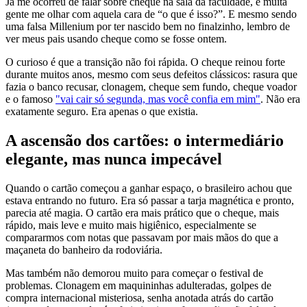
Já me ocorreu de falar sobre cheque na sala da faculdade, e muita
gente me olhar com aquela cara de “o que é isso?”. E mesmo sendo
uma falsa Millenium por ter nascido bem no finalzinho, lembro de
ver meus pais usando cheque como se fosse ontem.
O curioso é que a transição não foi rápida. O cheque reinou forte
durante muitos anos, mesmo com seus defeitos clássicos: rasura que
fazia o banco recusar, clonagem, cheque sem fundo, cheque voador
e o famoso
"vai cair só segunda, mas você confia em mim"
. Não era
exatamente seguro. Era apenas o que existia.
A ascensão dos cartões: o intermediário
elegante, mas nunca impecável
Quando o cartão começou a ganhar espaço, o brasileiro achou que
estava entrando no futuro. Era só passar a tarja magnética e pronto,
parecia até magia. O cartão era mais prático que o cheque, mais
rápido, mais leve e muito mais higiênico, especialmente se
compararmos com notas que passavam por mais mãos do que a
maçaneta do banheiro da rodoviária.
Mas também não demorou muito para começar o festival de
problemas. Clonagem em maquininhas adulteradas, golpes de
compra internacional misteriosa, senha anotada atrás do cartão