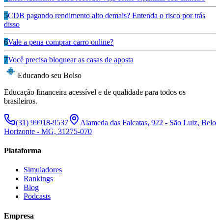
5
CDB pagando rendimento alto demais? Entenda o risco por trás
disso
6
Vale a pena comprar carro online?
7
Você precisa bloquear as casas de aposta
Educando seu Bolso
Educação financeira acessível e de qualidade para todos os
brasileiros.
(31) 99918-9537
Alameda das Falcatas, 922 - São Luiz, Belo
Horizonte - MG, 31275-070
Plataforma
Simuladores
Rankings
Blog
Podcasts
Empresa