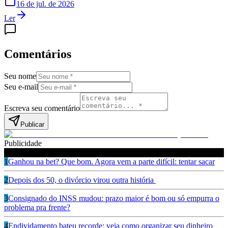
16 de jul. de 2026
Ler
Comentários
Seu nome
Seu e-mail
Escreva seu comentário
Publicar
Publicidade
Leia também
1
Ganhou na bet? Que bom. Agora vem a parte difícil: tentar sacar
2
Depois dos 50, o divórcio virou outra história
3
Consignado do INSS mudou: prazo maior é bom ou só empurra o
problema pra frente?
4
Endividamento bateu recorde: veja como organizar seu dinheiro