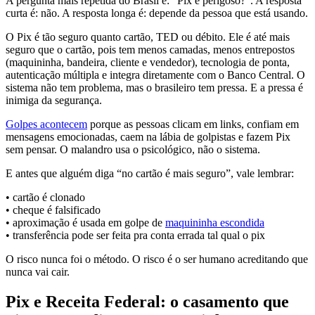
A pergunta mais repetida do Brasil é: "Pix é perigoso?". A resposta
curta é: não. A resposta longa é: depende da pessoa que está usando.
O Pix é tão seguro quanto cartão, TED ou débito. Ele é até mais
seguro que o cartão, pois tem menos camadas, menos entrepostos
(maquininha, bandeira, cliente e vendedor), tecnologia de ponta,
autenticação múltipla e integra diretamente com o Banco Central. O
sistema não tem problema, mas o brasileiro tem pressa. E a pressa é
inimiga da segurança.
Golpes acontecem
porque as pessoas clicam em links, confiam em
mensagens emocionadas, caem na lábia de golpistas e fazem Pix
sem pensar. O malandro usa o psicológico, não o sistema.
E antes que alguém diga “no cartão é mais seguro”, vale lembrar:
• cartão é clonado
• cheque é falsificado
• aproximação é usada em golpe de
maquininha escondida
• transferência pode ser feita pra conta errada tal qual o pix
O risco nunca foi o método. O risco é o ser humano acreditando que
nunca vai cair.
Pix e Receita Federal: o casamento que