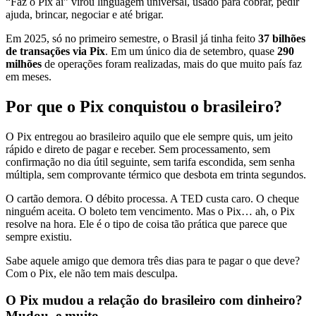
“Faz o Pix aí” virou linguagem universal, usado para cobrar, pedir
ajuda, brincar, negociar e até brigar.
Em 2025, só no primeiro semestre, o Brasil já tinha feito
37 bilhões
de transações via Pix
. Em um único dia de setembro, quase
290
milhões
de operações foram realizadas, mais do que muito país faz
em meses.
Por que o Pix conquistou o brasileiro?
O Pix entregou ao brasileiro aquilo que ele sempre quis, um jeito
rápido e direto de pagar e receber. Sem processamento, sem
confirmação no dia útil seguinte, sem tarifa escondida, sem senha
múltipla, sem comprovante térmico que desbota em trinta segundos.
O cartão demora. O débito processa. A TED custa caro. O cheque
ninguém aceita. O boleto tem vencimento. Mas o Pix… ah, o Pix
resolve na hora. Ele é o tipo de coisa tão prática que parece que
sempre existiu.
Sabe aquele amigo que demora três dias para te pagar o que deve?
Com o Pix, ele não tem mais desculpa.
O Pix mudou a relação do brasileiro com dinheiro?
Mudou, e muito