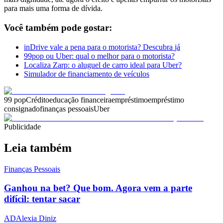
para mais uma forma de dívida.
Você também pode gostar:
inDrive vale a pena para o motorista?
Descubra
já
99pop ou Uber: qual o melhor para o motorista?
Localiza Zarp: o aluguel de carro ideal para Uber?
Simulador de financiamento de veículos
99 pop
Crédito
educação financeira
empréstimo
empréstimo
consignado
finanças pessoais
Uber
Publicidade
Leia também
Finanças Pessoais
Ganhou na bet? Que bom. Agora vem a parte
difícil: tentar sacar
AD
Alexia Diniz