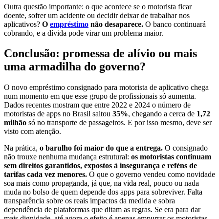
Outra questão importante: o que acontece se o motorista ficar
doente, sofrer um acidente ou decidir deixar de trabalhar nos
aplicativos?
O
empréstimo
não desaparece.
O banco continuará
cobrando, e a dívida pode virar um problema maior.
Conclusão: promessa de alívio ou mais
uma armadilha do governo?
O novo empréstimo consignado para motorista de aplicativo chega
num momento em que esse grupo de profissionais só aumenta.
Dados recentes mostram que entre 2022 e 2024 o número de
motoristas de apps no Brasil saltou
35%
, chegando a cerca de
1,72
milhão
só no transporte de passageiros. E por isso mesmo, deve ser
visto com atenção.
Na prática,
o barulho foi maior do que a entrega.
O consignado
não trouxe nenhuma mudança estrutural:
os motoristas continuam
sem direitos garantidos, expostos à insegurança e reféns de
tarifas cada vez menores.
O que o governo vendeu como novidade
soa mais como propaganda, já que, na vida real, pouco ou nada
muda no bolso de quem depende dos apps para sobreviver. Falta
transparência sobre os reais impactos da medida e sobra
dependência de plataformas que ditam as regras. Se era para dar
mais dignidade, até agora o efeito é apenas empurrar os motoristas