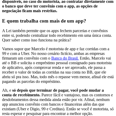
disponíveis, no caso do motorista, ao contratar diretamente com
o banco que deve ter convênio com o app, as opções de
negociação ficam mais restritas.
E quem trabalha com mais de um app?
A Lei também permite que os apps fechem parcerias e convênios
entre si, podendo centralizar todo recebimento em uma única conta.
Quer saber como isso funciona na prática?
Vamos supor que Marcelo é motorista de app e faz corridas com a
99 e com a Uber. No nosso cenário fictício, ambas as empresas
firmaram um convênio com o
Banco do Brasil.
Então, Marcelo vai
até o BB e solicita o empréstimo pessoal consignado para motorista
de aplicativo, após comprovar renda e ser aprovado, ele passa a
receber o valor de todas as corridas na sua conta no BB, que ele
abriu só pra isso. Mas, todo mês o repasse vem menor, afinal ele está
pagando as parcelas do empréstimo.
Ah, e
só depois que terminar de pagar, você pode mudar a
conta de recebimento.
Parece fácil e vantajoso, mas os contornos e
desdobramentos dessa medida ainda estão por vir. Afinal, nenhum
app anunciou convênio com bancos e financeiras além das que
existiam (Uber e Digio, 99 e Creditas). Então se você é motorista, só
resta esperar e pesquisar para encontrar a melhor opção.