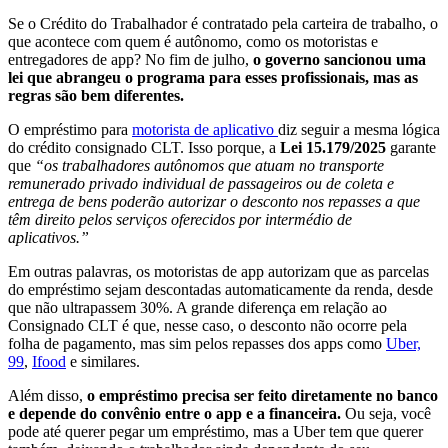
Se o Crédito do Trabalhador é contratado pela carteira de trabalho, o
que acontece com quem é autônomo, como os motoristas e
entregadores de app? No fim de julho,
o governo sancionou uma
lei que abrangeu o programa para esses profissionais, mas as
regras são bem diferentes.
O empréstimo para
motorista de aplicativo
diz seguir a mesma lógica
do crédito consignado CLT. Isso porque, a
Lei 15.179/2025
garante
que
“os trabalhadores autônomos que atuam no transporte
remunerado privado individual de passageiros ou de coleta e
entrega de bens poderão autorizar o desconto nos repasses a que
têm direito pelos serviços oferecidos por intermédio de
aplicativos.”
Em outras palavras, os motoristas de app autorizam que as parcelas
do empréstimo sejam descontadas automaticamente da renda, desde
que não ultrapassem 30%. A grande diferença em relação ao
Consignado CLT é que, nesse caso, o desconto não ocorre pela
folha de pagamento, mas sim pelos repasses dos apps como
Uber,
99
,
Ifood
e similares.
Além disso,
o empréstimo precisa ser feito diretamente no banco
e depende do convênio entre o app e a financeira.
Ou seja, você
pode até querer pegar um empréstimo, mas a Uber tem que querer