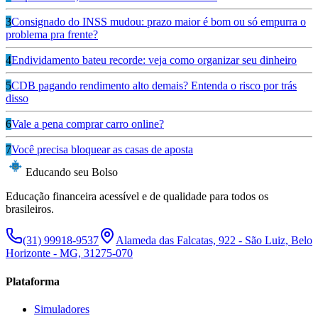
3
Consignado do INSS mudou: prazo maior é bom ou só empurra o
problema pra frente?
4
Endividamento bateu recorde: veja como organizar seu dinheiro
5
CDB pagando rendimento alto demais? Entenda o risco por trás
disso
6
Vale a pena comprar carro online?
7
Você precisa bloquear as casas de aposta
Educando seu Bolso
Educação financeira acessível e de qualidade para todos os
brasileiros.
(31) 99918-9537
Alameda das Falcatas, 922 - São Luiz, Belo
Horizonte - MG, 31275-070
Plataforma
Simuladores