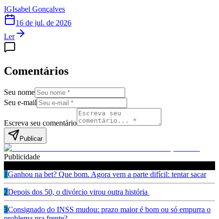
IG
Isabel Gonçalves
16 de jul. de 2026
Ler
Comentários
Seu nome
Seu e-mail
Escreva seu comentário
Publicar
Publicidade
Leia também
1
Ganhou na bet? Que bom. Agora vem a parte difícil: tentar sacar
2
Depois dos 50, o divórcio virou outra história
3
Consignado do INSS mudou: prazo maior é bom ou só empurra o
problema pra frente?