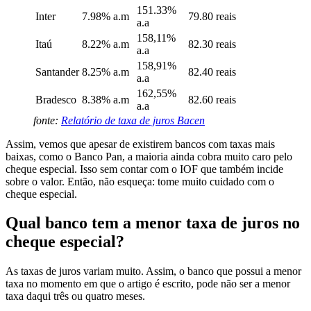
151.33%
Inter
7.98% a.m
79.80 reais
a.a
158,11%
Itaú
8.22% a.m
82.30 reais
a.a
158,91%
Santander
8.25% a.m
82.40 reais
a.a
162,55%
Bradesco
8.38% a.m
82.60 reais
a.a
fonte:
Relatório de taxa de juros Bacen
Assim, vemos que apesar de existirem bancos com taxas mais
baixas, como o Banco Pan, a maioria ainda cobra muito caro pelo
cheque especial. Isso sem contar com o IOF que também incide
sobre o valor. Então, não esqueça: tome muito cuidado com o
cheque especial.
Qual banco tem a menor taxa de juros no
cheque especial?
As taxas de juros variam muito. Assim, o banco que possui a menor
taxa no momento em que o artigo é escrito, pode não ser a menor
taxa daqui três ou quatro meses.