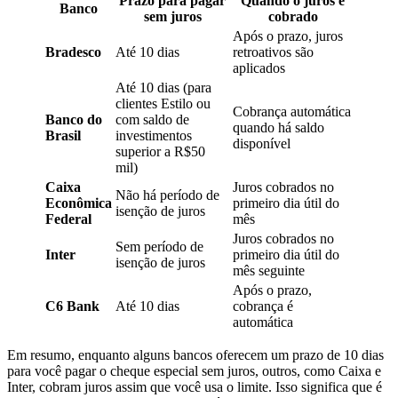
Prazo para pagar
Quando o juros é
Banco
sem juros
cobrado
Após o prazo, juros
Bradesco
Até 10 dias
retroativos são
aplicados​
Até 10 dias (para
clientes Estilo ou
Cobrança automática
Banco do
com saldo de
quando há saldo
Brasil
investimentos
disponível
superior a R$50
mil)
Caixa
Juros cobrados no
Não há período de
Econômica
primeiro dia útil do
isenção de juros
Federal
mês
Juros cobrados no
Sem período de
Inter
primeiro dia útil do
isenção de juros
mês seguinte
Após o prazo,
C6 Bank
Até 10 dias
cobrança é
automática​
Em resumo, enquanto alguns bancos oferecem um prazo de 10 dias
para você pagar o cheque especial sem juros, outros, como Caixa e
Inter, cobram juros assim que você usa o limite. Isso significa que é