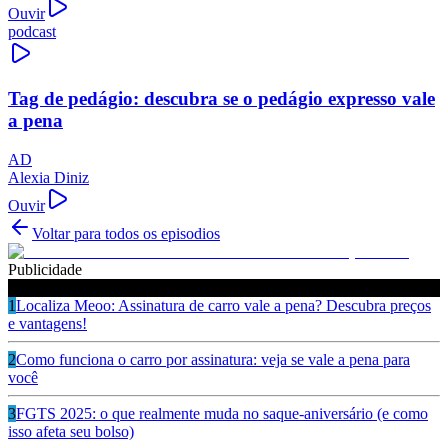
Ouvir
podcast
Tag de pedágio: descubra se o pedágio expresso vale
a pena
AD
Alexia Diniz
Ouvir
Voltar para todos os episodios
Publicidade
Ouça também
1
Localiza Meoo: Assinatura de carro vale a pena? Descubra preços
e vantagens!
2
Como funciona o carro por assinatura: veja se vale a pena para
você
3
FGTS 2025: o que realmente muda no saque-aniversário (e como
isso afeta seu bolso)