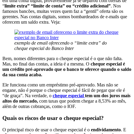
em uma conta digital, provavelmente já se deparou com ofertas de
“
limite extra” “limite de conta” ou “crédito adicional”
. Nos
famosos bancões, muitas vezes quem faz a “gentil” oferta são os
gerentes. Nas contas digitais, somos bombardeados de e-mails que
oferecem um saldo extra. Veja:
exemplo de email oferecendo o “limite extra” do
cheque especial do Banco Inter
Bem, nomes diferentes para o cheque especial é o que não falta.
Mas, no final das contas, a ideia é a mesma. O
cheque especial é
um crédito pré-aprovado que o banco te oferece quando o saldo
da sua conta acaba.
Ele funciona como um empréstimo pré-aprovado. Mas não se
engane, não é porque o cheque especial é fácil de pegar que ele é
“de graça”. Na verdade, o
cheque especial
tem um dos juros mais
altos do mercado,
com taxas que podem chegar a 8,53% ao mês,
além de outras cobranças, como o IOF.
Quais os riscos de usar o cheque especial?
O principal risco de usar o cheque especial é o
endividamento
. E