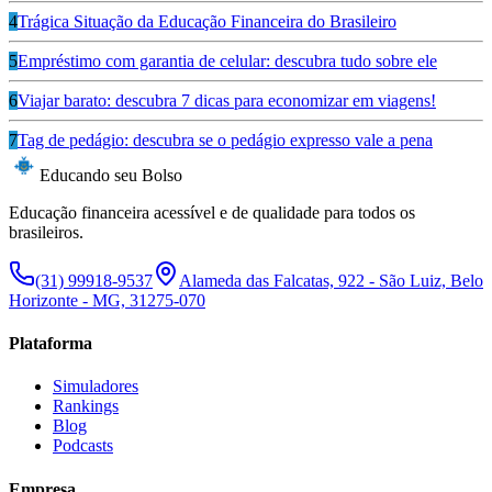
4
Trágica Situação da Educação Financeira do Brasileiro
5
Empréstimo com garantia de celular: descubra tudo sobre ele
6
Viajar barato: descubra 7 dicas para economizar em viagens!
7
Tag de pedágio: descubra se o pedágio expresso vale a pena
Educando seu Bolso
Educação financeira acessível e de qualidade para todos os
brasileiros.
(31) 99918-9537
Alameda das Falcatas, 922 - São Luiz, Belo
Horizonte - MG, 31275-070
Plataforma
Simuladores
Rankings
Blog
Podcasts
Empresa