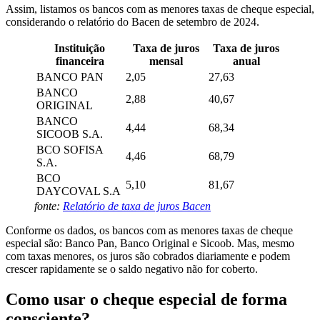
Assim, listamos os bancos com as menores taxas de cheque especial,
considerando o relatório do Bacen de setembro de 2024.
Instituição
Taxa de juros
Taxa de juros
financeira
mensal
anual
BANCO PAN
2,05
27,63
BANCO
2,88
40,67
ORIGINAL
BANCO
4,44
68,34
SICOOB S.A.
BCO SOFISA
4,46
68,79
S.A.
BCO
5,10
81,67
DAYCOVAL S.A
fonte:
Relatório de taxa de juros Bacen
Conforme os dados, os bancos com as menores taxas de cheque
especial são: Banco Pan, Banco Original e Sicoob. Mas, mesmo
com taxas menores, os juros são cobrados diariamente e podem
crescer rapidamente se o saldo negativo não for coberto.
Como usar o cheque especial de forma
consciente?