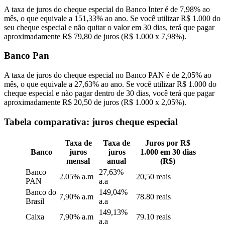
A taxa de juros do cheque especial do Banco Inter é de 7,98% ao
mês, o que equivale a 151,33% ao ano. Se você utilizar R$ 1.000 do
seu cheque especial e não quitar o valor em 30 dias, terá que pagar
aproximadamente R$ 79,80 de juros (R$ 1.000 x 7,98%).
Banco Pan
A taxa de juros do cheque especial no Banco PAN é de 2,05% ao
mês, o que equivale a 27,63% ao ano. Se você utilizar R$ 1.000 do
cheque especial e não pagar dentro de 30 dias, você terá que pagar
aproximadamente R$ 20,50 de juros (R$ 1.000 x 2,05%).
Tabela comparativa: juros cheque especial
Taxa de
Taxa de
Juros por R$
Banco
juros
juros
1.000 em 30 dias
mensal
anual
(R$)
Banco
27,63%
2.05% a.m
20,50 reais
PAN
a.a
Banco do
149,04%
7,90% a.m
78.80 reais
Brasil
a.a
149,13%
Caixa
7,90% a.m
79.10 reais
a.a