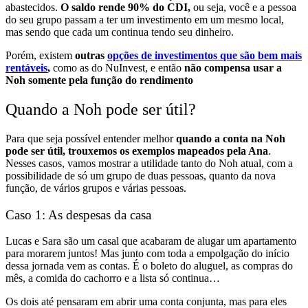
abastecidos.
O saldo rende 90% do CDI,
ou seja, você e a pessoa
do seu grupo passam a ter um investimento em um mesmo local,
mas sendo que cada um continua tendo seu dinheiro.
Porém, existem
outras
opções de investimentos que são bem mais
rentáveis
,
como as do NuInvest, e então
não compensa usar a
Noh somente pela função do rendimento
Quando a Noh pode ser útil?
Para que seja possível entender melhor
quando a conta na Noh
pode ser útil, trouxemos os exemplos mapeados pela Ana
.
Nesses casos, vamos mostrar a utilidade tanto do Noh atual, com a
possibilidade de só um grupo de duas pessoas, quanto da nova
função, de vários grupos e várias pessoas.
Caso 1: As despesas da casa
Lucas e Sara são um casal que acabaram de alugar um apartamento
para morarem juntos! Mas junto com toda a empolgação do início
dessa jornada vem as contas. É o boleto do aluguel, as compras do
mês, a comida do cachorro e a lista só continua…
Os dois até pensaram em abrir uma conta conjunta, mas para eles