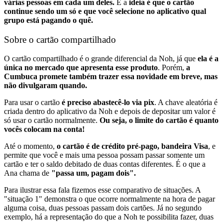
várias pessoas em cada um deles.
E a
ideia é que o cartão
continue sendo um só e que você selecione no aplicativo qual
grupo está pagando o quê.
Sobre o cartão compartilhado
O cartão compartilhado é o grande diferencial da Noh, já que
ela é a
única no mercado que apresenta esse produto
. Porém,
a
Cumbuca promete também trazer essa novidade em breve, mas
não divulgaram quando.
Para usar o cartão
é preciso abastecê-lo via pix
. A chave aleatória é
criada dentro do aplicativo da Noh e depois de depositar um valor é
só usar o cartão normalmente.
Ou seja, o limite do cartão é quanto
vocês colocam na conta!
Até o momento,
o cartão é de crédito pré-pago, bandeira Visa
, e
permite que você e mais uma pessoa possam passar somente um
cartão e ter o saldo debitado de duas contas diferentes. É o que a
Ana chama de
"passa um, pagam dois".
Para ilustrar essa fala fizemos esse comparativo de situações. A
"situação 1" demonstra o que ocorre normalmente na hora de pagar
alguma coisa, duas pessoas passam dois cartões. Já no segundo
exemplo, há a representação do que a Noh te possibilita fazer, duas