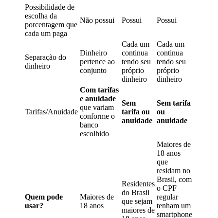
Possibilidade de
escolha da
Não possui
Possui
Possui
porcentagem que
cada um paga
Cada um
Cada um
Dinheiro
continua
continua
Separação do
pertence ao
tendo seu
tendo seu
dinheiro
conjunto
próprio
próprio
dinheiro
dinheiro
Com tarifas
e anuidade
Sem
Sem tarifa
que variam
Tarifas/Anuidade
tarifa ou
ou
conforme o
anuidade
anuidade
banco
escolhido
Maiores de
18 anos
que
residam no
Brasil, com
Residentes
o CPF
do Brasil
Quem pode
Maiores de
regular
que sejam
usar?
18 anos
tenham um
maiores de
smartphone