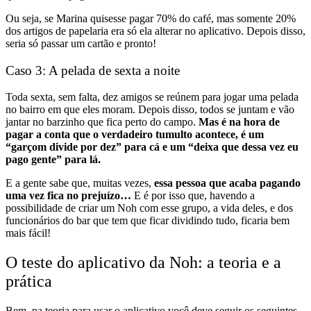
Ou seja, se Marina quisesse pagar 70% do café, mas somente 20%
dos artigos de papelaria era só ela alterar no aplicativo. Depois disso,
seria só passar um cartão e pronto!
Caso 3: A pelada de sexta a noite
Toda sexta, sem falta, dez amigos se reúnem para jogar uma pelada
no bairro em que eles moram. Depois disso, todos se juntam e vão
jantar no barzinho que fica perto do campo.
Mas é na hora de
pagar a conta que o verdadeiro tumulto acontece, é um
“garçom divide por dez” para cá e um “deixa que dessa vez eu
pago gente” para lá.
E a gente sabe que, muitas vezes,
essa pessoa que acaba pagando
uma vez fica no prejuízo…
E é por isso que, havendo a
possibilidade de criar um Noh com esse grupo, a vida deles, e dos
funcionários do bar que tem que ficar dividindo tudo, ficaria bem
mais fácil!
O teste do aplicativo da Noh: a teoria e a
prática
Bem, na teoria para usar o aplicativo você deve seguir os seguintes