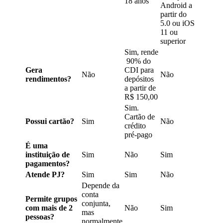
18 anos
Android a
partir do
5.0 ou iOS
11 ou
superior
Sim, rende
90% do
Gera
CDI
para
Não
Não
rendimentos?
depósitos
a partir de
R$ 150,00
Sim.
Cartão de
Possui cartão?
Sim
Não
crédito
pré-pago
É uma
instituição de
Sim
Não
Sim
pagamentos?
Atende PJ?
Sim
Sim
Não
Depende da
conta
Permite grupos
conjunta,
com mais de 2
Não
Sim
mas
pessoas?
normalmente