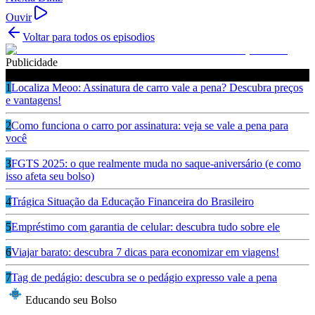
Ouvir
Voltar para todos os episodios
Publicidade
Ouça também
1
Localiza Meoo: Assinatura de carro vale a pena? Descubra preços
e vantagens!
2
Como funciona o carro por assinatura: veja se vale a pena para
você
3
FGTS 2025: o que realmente muda no saque-aniversário (e como
isso afeta seu bolso)
4
Trágica Situação da Educação Financeira do Brasileiro
5
Empréstimo com garantia de celular: descubra tudo sobre ele
6
Viajar barato: descubra 7 dicas para economizar em viagens!
7
Tag de pedágio: descubra se o pedágio expresso vale a pena
Educando seu Bolso