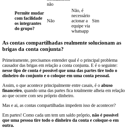
não
Não, é
Permite mudar
necessário
com facilidade
Não
acionar a
Sim
os integrantes
equipe via
do grupo?
whatsapp
As contas compartilhadas realmente solucionam as
brigas da conta conjunta?
Primeiramente, precisamos entender qual é o principal problema
causador das brigas em relação a conta conjunta. E é o seguinte:
nesse tipo de conta é possível que uma das partes tire todo o
dinheiro do conjunto e o coloque em uma conta pessoal.
Assim, o que acontece principalmente entre casais, é o
abuso
financeiro
, quando uma das partes fica totalmente alheia em relação
ao que ocorre com seu próprio dinheiro.
Mas e ai, as contas compartilhadas impedem isso de acontecer?
Em partes! Como cada um tem um saldo próprio,
não é possível
que uma pessoa tire todo o dinheiro da conta e coloque-o em
outra.