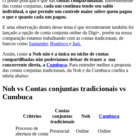
O ponto principal é que nas
contas compartilhadas
, diferentemente
das contas conjuntas,
cada um continua tendo seu saldo
individual, o que permite um controle maior sobre quem pagou
o que e quanto cada um pagou.
E uma observação dentro desse tema é que recentemente também foi
lançado a opção de conta conjunta online da Digi+, porém na nossa
comparação estamos trabalhando com as contas tradicionais, de
bancos como
Santander
,
Bradesco
e
Itaú.
Assim, como
a Noh não é a única no nicho de contas
compartilhadas não poderíamos deixar de trazer a sua
concorrente direta, a
Cumbuca
.
Para entender melhor a proposta
das contas conjuntas tradicionais, da Noh e da Cumbuca confira a
tabela abaixo:
Noh vs Contas conjuntas tradicionais vs
Cumbuca
Contas
Critérios
conjuntas
Noh
Cumbuca
tradicionais
Processo de
Presencial
Online
Online
abertura de conta