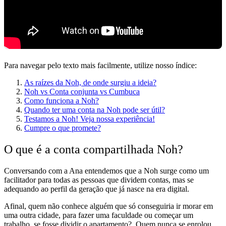
Para navegar pelo texto mais facilmente, utilize nosso índice:
As raízes da Noh, de onde surgiu a ideia?
Noh vs Conta conjunta vs Cumbuca
Como funciona a Noh?
Quando ter uma conta na Noh pode ser útil?
Testamos a Noh! Veja nossa experiência!
Cumpre o que promete?
O que é a conta compartilhada Noh?
Conversando com a Ana entendemos que a Noh surge como um
facilitador para todas as pessoas que dividem contas, mas se
adequando ao perfil da geração
que já nasce na era digital.
Afinal, quem não conhece alguém que só conseguiria ir morar em
uma outra cidade, para fazer uma faculdade ou começar um
trabalho,
se fosse dividir o apartamento? Quem nunca se enrolou