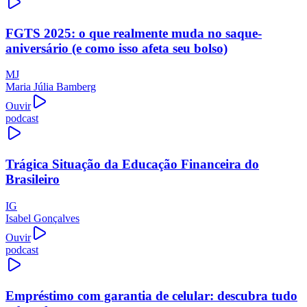
FGTS 2025: o que realmente muda no saque-
aniversário (e como isso afeta seu bolso)
MJ
Maria Júlia Bamberg
Ouvir
podcast
Trágica Situação da Educação Financeira do
Brasileiro
IG
Isabel Gonçalves
Ouvir
podcast
Empréstimo com garantia de celular: descubra tudo