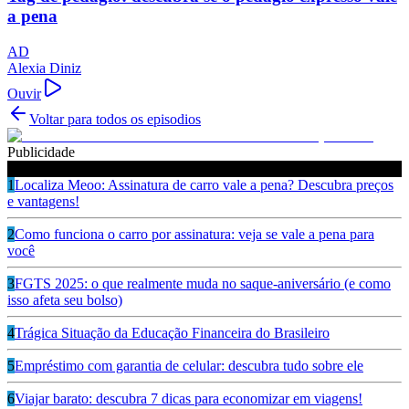
a pena
AD
Alexia Diniz
Ouvir
Voltar para todos os episodios
Publicidade
Ouça também
1
Localiza Meoo: Assinatura de carro vale a pena? Descubra preços
e vantagens!
2
Como funciona o carro por assinatura: veja se vale a pena para
você
3
FGTS 2025: o que realmente muda no saque-aniversário (e como
isso afeta seu bolso)
4
Trágica Situação da Educação Financeira do Brasileiro
5
Empréstimo com garantia de celular: descubra tudo sobre ele
6
Viajar barato: descubra 7 dicas para economizar em viagens!