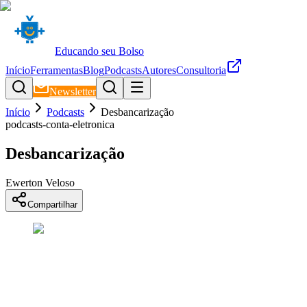
Educando seu Bolso
Início
Ferramentas
Blog
Podcasts
Autores
Consultoria
Newsletter
Início
Podcasts
Desbancarização
podcasts-conta-eletronica
Desbancarização
Ewerton Veloso
Compartilhar