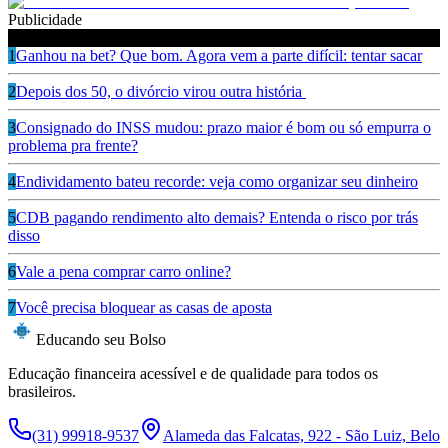
Publicidade
Leia também
1
Ganhou na bet? Que bom. Agora vem a parte difícil: tentar sacar
2
Depois dos 50, o divórcio virou outra história
3
Consignado do INSS mudou: prazo maior é bom ou só empurra o
problema pra frente?
4
Endividamento bateu recorde: veja como organizar seu dinheiro
5
CDB pagando rendimento alto demais? Entenda o risco por trás
disso
6
Vale a pena comprar carro online?
7
Você precisa bloquear as casas de aposta
Educando seu Bolso
Educação financeira acessível e de qualidade para todos os
brasileiros.
(31) 99918-9537
Alameda das Falcatas, 922 - São Luiz, Belo