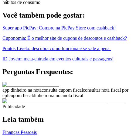
hábitos de consumo.
Você também pode gostar:
Super app PicPay: Compre na PicPay Store com cashback!
Cuponomia: É o melhor site de cupons de descontos e cashback?
Pontos Livelo: descubra como funciona e se vale a pena
ID Jovem: meia-entrada em eventos culturais e passagens!
Perguntas Frequentes:
app dinheiro na nota
consulta cupom fiscal
consultar nota fiscal por
cpf
cupom fiscal
dinheiro na nota
nota fiscal
Publicidade
Leia também
Finanças Pessoais