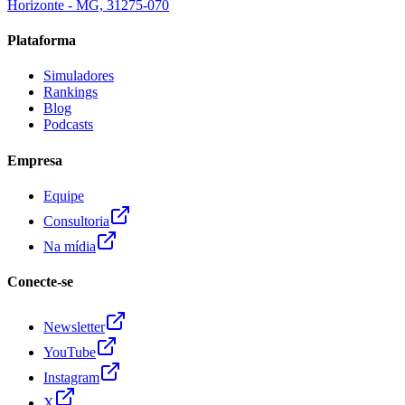
Horizonte - MG, 31275-070
Plataforma
Simuladores
Rankings
Blog
Podcasts
Empresa
Equipe
Consultoria
Na mídia
Conecte-se
Newsletter
YouTube
Instagram
X