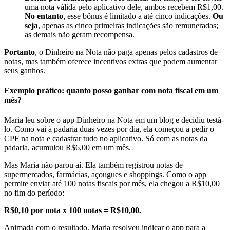
uma nota válida pelo aplicativo dele, ambos recebem R$1,00.
No entanto
, esse bônus é limitado a até cinco indicações.
Ou
seja
, apenas as cinco primeiras indicações são remuneradas;
as demais não geram recompensa.
Portanto
, o Dinheiro na Nota não paga apenas pelos cadastros de
notas, mas também oferece incentivos extras que podem aumentar
seus ganhos.
Exemplo prático: quanto posso ganhar com nota fiscal em um
mês?
Maria leu sobre o app Dinheiro na Nota em um blog e decidiu testá-
lo. Como vai à padaria duas vezes por dia, ela começou a pedir o
CPF na nota e cadastrar tudo no aplicativo. Só com as notas da
padaria, acumulou R$6,00 em um mês.
Mas Maria não parou aí. Ela também registrou notas de
supermercados, farmácias, açougues e shoppings. Como o app
permite enviar até 100 notas fiscais por mês, ela chegou a R$10,00
no fim do período:
R$0,10 por nota x 100 notas = R$10,00.
Animada com o resultado, Maria resolveu indicar o app para a