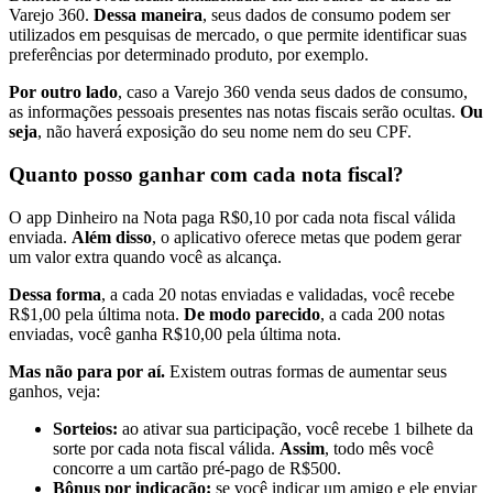
Varejo 360.
Dessa maneira
, seus dados de consumo podem ser
utilizados em pesquisas de mercado, o que permite identificar suas
preferências por determinado produto, por exemplo.
Por outro lado
, caso a Varejo 360 venda seus dados de consumo,
as informações pessoais presentes nas notas fiscais serão ocultas.
Ou
seja
, não haverá exposição do seu nome nem do seu CPF.
Quanto posso ganhar com cada nota fiscal?
O app Dinheiro na Nota paga R$0,10 por cada nota fiscal válida
enviada.
Além disso
, o aplicativo oferece metas que podem gerar
um valor extra quando você as alcança.
Dessa forma
, a cada 20 notas enviadas e validadas, você recebe
R$1,00 pela última nota.
De modo parecido
, a cada 200 notas
enviadas, você ganha R$10,00 pela última nota.
Mas não para por aí.
Existem outras formas de aumentar seus
ganhos, veja:
Sorteios:
ao ativar sua participação, você recebe 1 bilhete da
sorte por cada nota fiscal válida.
Assim
, todo mês você
concorre a um cartão pré-pago de R$500.
Bônus por indicação:
se você indicar um amigo e ele enviar