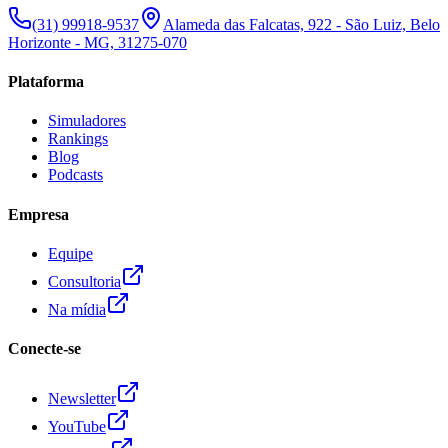
(31) 99918-9537
Alameda das Falcatas, 922 - São Luiz, Belo
Horizonte - MG, 31275-070
Plataforma
Simuladores
Rankings
Blog
Podcasts
Empresa
Equipe
Consultoria
Na mídia
Conecte-se
Newsletter
YouTube