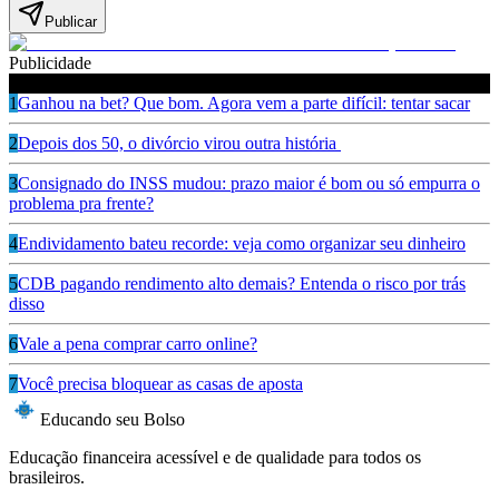
Publicar
Publicidade
Leia também
1
Ganhou na bet? Que bom. Agora vem a parte difícil: tentar sacar
2
Depois dos 50, o divórcio virou outra história
3
Consignado do INSS mudou: prazo maior é bom ou só empurra o
problema pra frente?
4
Endividamento bateu recorde: veja como organizar seu dinheiro
5
CDB pagando rendimento alto demais? Entenda o risco por trás
disso
6
Vale a pena comprar carro online?
7
Você precisa bloquear as casas de aposta
Educando seu Bolso
Educação financeira acessível e de qualidade para todos os
brasileiros.