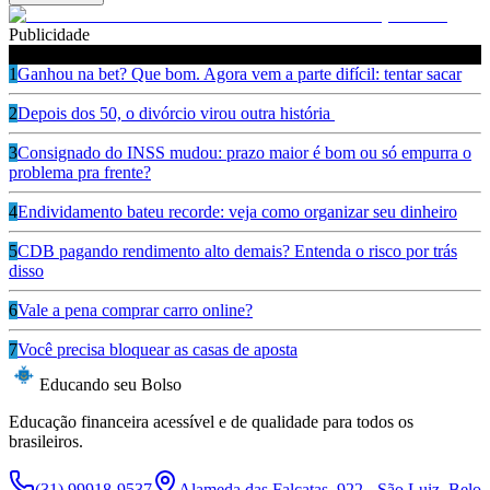
Publicidade
Leia também
1
Ganhou na bet? Que bom. Agora vem a parte difícil: tentar sacar
2
Depois dos 50, o divórcio virou outra história
3
Consignado do INSS mudou: prazo maior é bom ou só empurra o
problema pra frente?
4
Endividamento bateu recorde: veja como organizar seu dinheiro
5
CDB pagando rendimento alto demais? Entenda o risco por trás
disso
6
Vale a pena comprar carro online?
7
Você precisa bloquear as casas de aposta
Educando seu Bolso
Educação financeira acessível e de qualidade para todos os
brasileiros.
(31) 99918-9537
Alameda das Falcatas, 922 - São Luiz, Belo