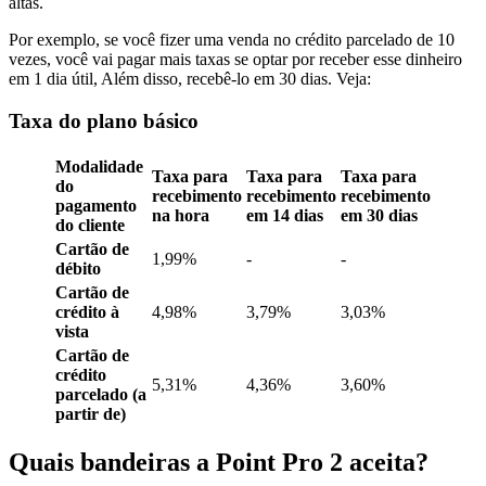
altas.
Por exemplo, se você fizer uma venda no crédito parcelado de 10
vezes, você vai pagar mais taxas se optar por receber esse dinheiro
em 1 dia útil, Além disso, recebê-lo em 30 dias. Veja:
Taxa do plano básico
Modalidade
Taxa para
Taxa para
Taxa para
do
recebimento
recebimento
recebimento
pagamento
na hora
em 14 dias
em 30 dias
do cliente
Cartão de
1,99%
-
-
débito
Cartão de
crédito à
4,98%
3,79%
3,03%
vista
Cartão de
crédito
5,31%
4,36%
3,60%
parcelado (a
partir de)
Quais bandeiras a Point Pro 2 aceita?