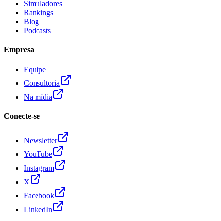
Simuladores
Rankings
Blog
Podcasts
Empresa
Equipe
Consultoria
Na mídia
Conecte-se
Newsletter
YouTube
Instagram
X
Facebook
LinkedIn