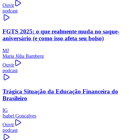
Ouvir
podcast
FGTS 2025: o que realmente muda no saque-
aniversário (e como isso afeta seu bolso)
MJ
Maria Júlia Bamberg
Ouvir
podcast
Trágica Situação da Educação Financeira do
Brasileiro
IG
Isabel Gonçalves
Ouvir
podcast