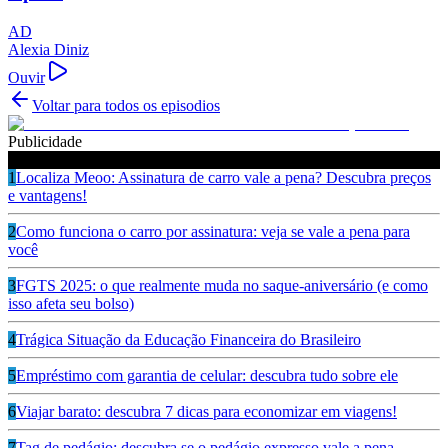
AD
Alexia Diniz
Ouvir
Voltar para todos os episodios
Publicidade
Ouça também
1
Localiza Meoo: Assinatura de carro vale a pena? Descubra preços
e vantagens!
2
Como funciona o carro por assinatura: veja se vale a pena para
você
3
FGTS 2025: o que realmente muda no saque-aniversário (e como
isso afeta seu bolso)
4
Trágica Situação da Educação Financeira do Brasileiro
5
Empréstimo com garantia de celular: descubra tudo sobre ele
6
Viajar barato: descubra 7 dicas para economizar em viagens!
7
Tag de pedágio: descubra se o pedágio expresso vale a pena