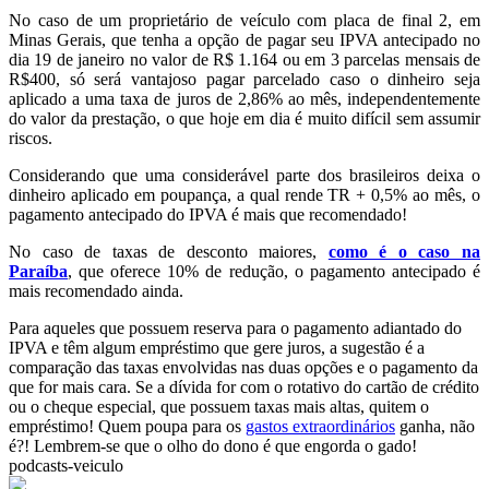
No caso de um proprietário de veículo com placa de final 2, em
Minas Gerais, que tenha a opção de pagar seu IPVA antecipado no
dia 19 de janeiro no valor de R$ 1.164 ou em 3 parcelas mensais de
R$400, só será vantajoso pagar parcelado caso o dinheiro seja
aplicado a uma taxa de juros de 2,86% ao mês, independentemente
do valor da prestação, o que hoje em dia é muito difícil sem assumir
riscos.
Considerando que uma considerável parte dos brasileiros deixa o
dinheiro aplicado em poupança, a qual rende TR + 0,5% ao mês, o
pagamento antecipado do IPVA é mais que recomendado!
No caso de taxas de desconto maiores,
como é o caso na
Paraíba
, que oferece 10% de redução, o pagamento antecipado é
mais recomendado ainda.
Para aqueles que possuem reserva para o pagamento adiantado do
IPVA e têm algum empréstimo que gere juros, a sugestão é a
comparação das taxas envolvidas nas duas opções e o pagamento da
que for mais cara. Se a dívida for com o rotativo do cartão de crédito
ou o cheque especial, que possuem taxas mais altas, quitem o
empréstimo! Quem poupa para os
gastos extraordinários
ganha, não
é?! Lembrem-se que o olho do dono é que engorda o gado!
podcasts-veiculo