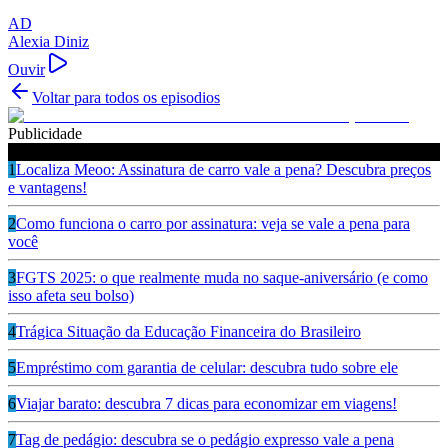
AD
Alexia Diniz
Ouvir
Voltar para todos os episodios
Publicidade
Ouça também
1
Localiza Meoo: Assinatura de carro vale a pena? Descubra preços
e vantagens!
2
Como funciona o carro por assinatura: veja se vale a pena para
você
3
FGTS 2025: o que realmente muda no saque-aniversário (e como
isso afeta seu bolso)
4
Trágica Situação da Educação Financeira do Brasileiro
5
Empréstimo com garantia de celular: descubra tudo sobre ele
6
Viajar barato: descubra 7 dicas para economizar em viagens!
7
Tag de pedágio: descubra se o pedágio expresso vale a pena