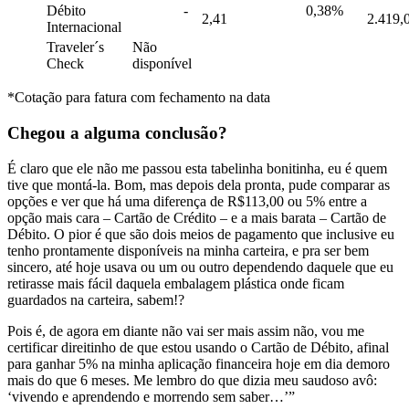
Débito
-
0,38%
2,41
2.419,
Internacional
Traveler´s
Não
Check
disponível
*Cotação para fatura com fechamento na data
Chegou a alguma conclusão?
É claro que ele não me passou esta tabelinha bonitinha, eu é quem
tive que montá-la. Bom, mas depois dela pronta, pude comparar as
opções e ver que há uma diferença de R$113,00 ou 5% entre a
opção mais cara – Cartão de Crédito – e a mais barata – Cartão de
Débito. O pior é que são dois meios de pagamento que inclusive eu
tenho prontamente disponíveis na minha carteira, e pra ser bem
sincero, até hoje usava ou um ou outro dependendo daquele que eu
retirasse mais fácil daquela embalagem plástica onde ficam
guardados na carteira, sabem!?
Pois é, de agora em diante não vai ser mais assim não, vou me
certificar direitinho de que estou usando o Cartão de Débito, afinal
para ganhar 5% na minha aplicação financeira hoje em dia demoro
mais do que 6 meses. Me lembro do que dizia meu saudoso avô:
‘vivendo e aprendendo e morrendo sem saber…’”