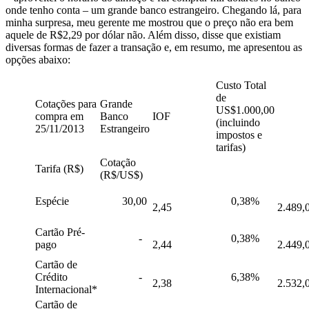
onde tenho conta – um grande banco estrangeiro. Chegando lá, para
minha surpresa, meu gerente me mostrou que o preço não era bem
aquele de R$2,29 por dólar não. Além disso, disse que existiam
diversas formas de fazer a transação e, em resumo, me apresentou as
opções abaixo:
Custo Total
de
Cotações para
Grande
US$1.000,00
compra em
Banco
IOF
(incluindo
25/11/2013
Estrangeiro
impostos e
tarifas)
Cotação
Tarifa (R$)
(R$/US$)
Espécie
30,00
0,38%
2,45
2.489,
Cartão Pré-
-
0,38%
pago
2,44
2.449,
Cartão de
Crédito
-
6,38%
2,38
2.532,
Internacional*
Cartão de