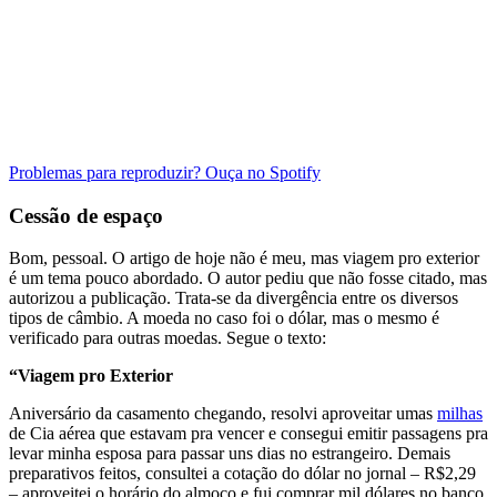
Problemas para reproduzir? Ouça no Spotify
Cessão de espaço
Bom, pessoal. O artigo de hoje não é meu, mas viagem pro exterior
é um tema pouco abordado. O autor pediu que não fosse citado, mas
autorizou a publicação. Trata-se da divergência entre os diversos
tipos de câmbio. A moeda no caso foi o dólar, mas o mesmo é
verificado para outras moedas. Segue o texto:
“Viagem pro Exterior
Aniversário da casamento chegando, resolvi aproveitar umas
milhas
de Cia aérea que estavam pra vencer e consegui emitir passagens pra
levar minha esposa para passar uns dias no estrangeiro. Demais
preparativos feitos, consultei a cotação do dólar no jornal – R$2,29
– aproveitei o horário do almoço e fui comprar mil dólares no banco