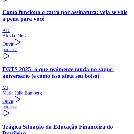
Como funciona o carro por assinatura: veja se vale
a pena para você
AD
Alexia Diniz
Ouvir
podcast
FGTS 2025: o que realmente muda no saque-
aniversário (e como isso afeta seu bolso)
MJ
Maria Júlia Bamberg
Ouvir
podcast
Trágica Situação da Educação Financeira do
Brasileiro