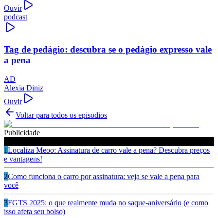
Ouvir
podcast
Tag de pedágio: descubra se o pedágio expresso vale
a pena
AD
Alexia Diniz
Ouvir
Voltar para todos os episodios
Publicidade
Ouça também
1
Localiza Meoo: Assinatura de carro vale a pena? Descubra preços
e vantagens!
2
Como funciona o carro por assinatura: veja se vale a pena para
você
3
FGTS 2025: o que realmente muda no saque-aniversário (e como
isso afeta seu bolso)