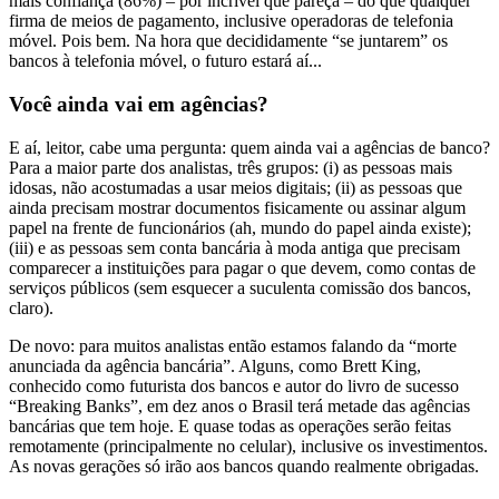
mais confiança (86%) – por incrível que pareça – do que qualquer
firma de meios de pagamento, inclusive operadoras de telefonia
móvel. Pois bem. Na hora que decididamente “se juntarem” os
bancos à telefonia móvel, o futuro estará aí...
Você ainda vai em agências?
E aí, leitor, cabe uma pergunta: quem ainda vai a agências de banco?
Para a maior parte dos analistas, três grupos: (i) as pessoas mais
idosas, não acostumadas a usar meios digitais; (ii) as pessoas que
ainda precisam mostrar documentos fisicamente ou assinar algum
papel na frente de funcionários (ah, mundo do papel ainda existe);
(iii) e as pessoas sem conta bancária à moda antiga que precisam
comparecer a instituições para pagar o que devem, como contas de
serviços públicos (sem esquecer a suculenta comissão dos bancos,
claro).
De novo: para muitos analistas então estamos falando da “morte
anunciada da agência bancária”. Alguns, como Brett King,
conhecido como futurista dos bancos e autor do livro de sucesso
“Breaking Banks”, em dez anos o Brasil terá metade das agências
bancárias que tem hoje. E quase todas as operações serão feitas
remotamente (principalmente no celular), inclusive os investimentos.
As novas gerações só irão aos bancos quando realmente obrigadas.