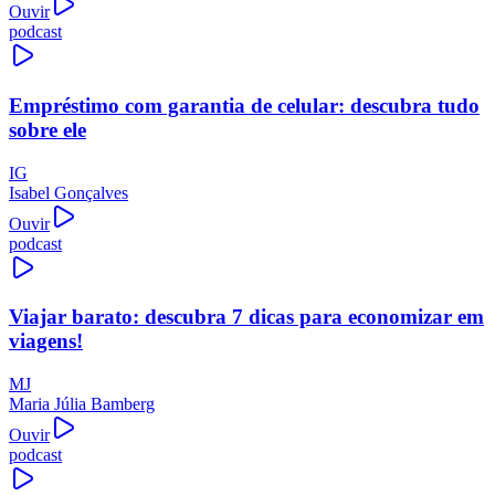
Ouvir
podcast
Empréstimo com garantia de celular: descubra tudo
sobre ele
IG
Isabel Gonçalves
Ouvir
podcast
Viajar barato: descubra 7 dicas para economizar em
viagens!
MJ
Maria Júlia Bamberg
Ouvir
podcast