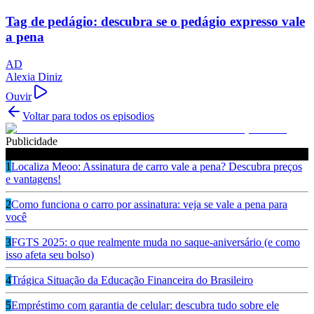
Tag de pedágio: descubra se o pedágio expresso vale
a pena
AD
Alexia Diniz
Ouvir
Voltar para todos os episodios
Publicidade
Ouça também
1
Localiza Meoo: Assinatura de carro vale a pena? Descubra preços
e vantagens!
2
Como funciona o carro por assinatura: veja se vale a pena para
você
3
FGTS 2025: o que realmente muda no saque-aniversário (e como
isso afeta seu bolso)
4
Trágica Situação da Educação Financeira do Brasileiro
5
Empréstimo com garantia de celular: descubra tudo sobre ele