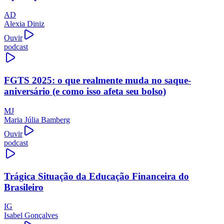
AD
Alexia Diniz
Ouvir
podcast
FGTS 2025: o que realmente muda no saque-
aniversário (e como isso afeta seu bolso)
MJ
Maria Júlia Bamberg
Ouvir
podcast
Trágica Situação da Educação Financeira do
Brasileiro
IG
Isabel Gonçalves