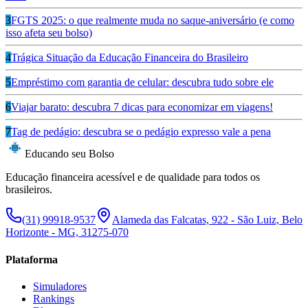
3
FGTS 2025: o que realmente muda no saque-aniversário (e como
isso afeta seu bolso)
4
Trágica Situação da Educação Financeira do Brasileiro
5
Empréstimo com garantia de celular: descubra tudo sobre ele
6
Viajar barato: descubra 7 dicas para economizar em viagens!
7
Tag de pedágio: descubra se o pedágio expresso vale a pena
Educando seu Bolso
Educação financeira acessível e de qualidade para todos os
brasileiros.
(31) 99918-9537
Alameda das Falcatas, 922 - São Luiz, Belo
Horizonte - MG, 31275-070
Plataforma
Simuladores
Rankings