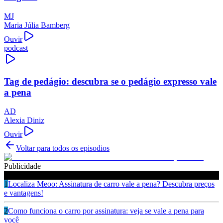
MJ
Maria Júlia Bamberg
Ouvir
podcast
Tag de pedágio: descubra se o pedágio expresso vale
a pena
AD
Alexia Diniz
Ouvir
Voltar para todos os episodios
Publicidade
Ouça também
1
Localiza Meoo: Assinatura de carro vale a pena? Descubra preços
e vantagens!
2
Como funciona o carro por assinatura: veja se vale a pena para
você