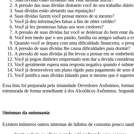
A pressão das suas dívidas distraem você do seu trabalho diário
Suas dívidas estão afetando sua reputação?
Suas dívidas fazem você pensar menos de si mesmo?
Você já deu informações falsas a fim de obter crédito?
Você já fez promessas falsas aos seus credores?
A pressão de suas dívidas faz você se desleixar do bem estar da
Você tem medo que o seu patrão, família ou amigos saibam a ext
Quando você se depara com uma dificuldade financeira, o pros
A pressão de suas dívidas lhe causa dificuldades para dormir?
A pressão de suas dívidas já lhe levou a pensar em se embebed
Você já pegou dinheiro emprestado sem dar a devida consideraç
Você geralmente espera uma resposta negativa quando é submeti
Você já desenvolveu um plano rígido para pagamento de seus dé
Você justifica suas dívidas falando para si mesmo que é superior
Essa lista foi preparada pela irmandade Devedores Anônimos, formad
estruturada de forma semelhante à dos Alcoólicos Anônimos. Segundo 
.
Sintomas da oniomania
Existem inúmeros outros sintomas de hábitos de consumo pouco saudáv