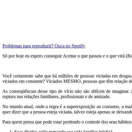
Problemas para reproduzir? Ouça no Spotify
Só por hoje eu espero conseguir Aceitar o que passou e o que virá (R
.
Você certamente sabe que há milhões de pessoas viciadas em drogas,
viciados em consumir? Viciados MESMO, pessoas que têm relação doe
As conseqüências desse tipo de vício não são difíceis de imaginar.
ruptura nas relações familiares, profissionais e de amizade.
No mundo atual, onde a regra é a superexposição ao consumo, a ma
quer dizer que a pessoa esteja viciada, talvez esteja apenas se deixa
Para quem pensa que pode estar perdendo o controle dos seus hábitos e 
Suas dívidas estão tornando sua vida familiar infeliz?