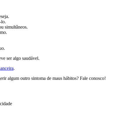
seja.
-lo.
ou simultâneos.
umo.
uo.
ve ser algo saudável.
nanceira
.
erir algum outro sintoma de maus hábitos? Fale conosco!
icidade