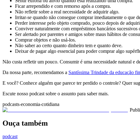
Sentir euforia ou alívio quando está realizando uma compra.
Ficar arrependido e com remorso após a compra.
Não refletir sobre a real necessidade de adquirir algo.
Irritar-se quando não consegue comprar imediatamente o que de
Perder interesse pelo objeto comprado, pouco depois de adquiri
Conviver naturalmente com empréstimos bancários sucessivos 
Ser alertado por parentes e amigos sobre maus hábitos de cons
Comprar objetos e não usá-los.
Não saber ao certo quanto dinheiro tem e quanto deve.
Deixar de pagar algo essencial para poder comprar algo supérfl
Não custa refletir um pouco. Consumir é uma necessidade natural e de
Da nossa parte, recomendamos a
Santíssima Trindade da educação fi
E você? Conhece alguém que parece ter perdido o controle? Quer sug
Escute nosso podcast sobre o assunto para saber mais.
podcasts-economia-cotidiana
Publ
Ouça também
podcast