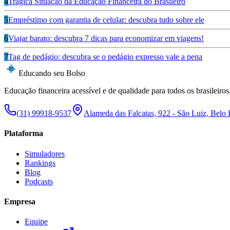
4
Trágica Situação da Educação Financeira do Brasileiro
5
Empréstimo com garantia de celular: descubra tudo sobre ele
6
Viajar barato: descubra 7 dicas para economizar em viagens!
7
Tag de pedágio: descubra se o pedágio expresso vale a pena
Educando seu Bolso
Educação financeira acessível e de qualidade para todos os brasileiros
(31) 99918-9537
Alameda das Falcatas, 922 - São Luiz, Belo
Plataforma
Simuladores
Rankings
Blog
Podcasts
Empresa
Equipe