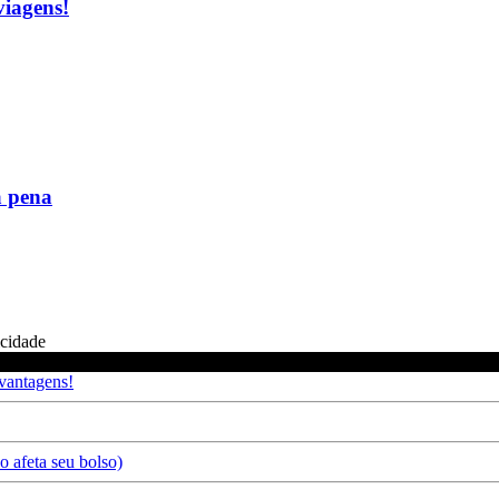
viagens!
a pena
icidade
 vantagens!
 afeta seu bolso)