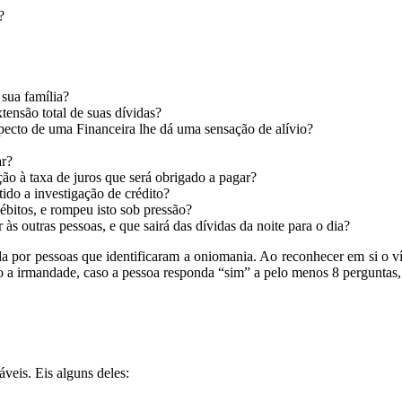
?
 sua família?
ensão total de suas dívidas?
pecto de uma Financeira lhe dá uma sensação de alívio?
ar?
ão à taxa de juros que será obrigado a pagar?
do a investigação de crédito?
bitos, e rompeu isto sob pressão?
 às outras pessoas, e que sairá das dívidas da noite para o dia?
a por pessoas que identificaram a oniomania. Ao reconhecer em si o 
a irmandade, caso a pessoa responda “sim” a pelo menos 8 perguntas, 
eis. Eis alguns deles: