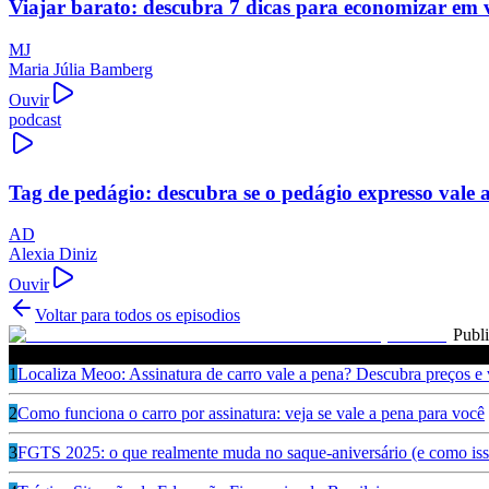
Viajar barato: descubra 7 dicas para economizar em 
MJ
Maria Júlia Bamberg
Ouvir
podcast
Tag de pedágio: descubra se o pedágio expresso vale 
AD
Alexia Diniz
Ouvir
Voltar para todos os episodios
Publ
Ouça também
1
Localiza Meoo: Assinatura de carro vale a pena? Descubra preços e
2
Como funciona o carro por assinatura: veja se vale a pena para você
3
FGTS 2025: o que realmente muda no saque-aniversário (e como isso