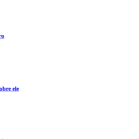
ro
obre ele