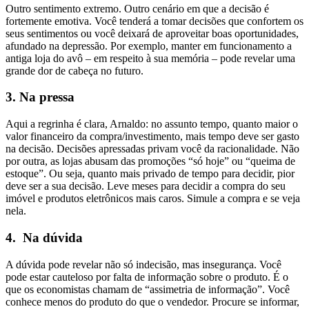
Outro sentimento extremo. Outro cenário em que a decisão é
fortemente emotiva. Você tenderá a tomar decisões que confortem os
seus sentimentos ou você deixará de aproveitar boas oportunidades,
afundado na depressão. Por exemplo, manter em funcionamento a
antiga loja do avô – em respeito à sua memória – pode revelar uma
grande dor de cabeça no futuro.
3.
Na pressa
Aqui a regrinha é clara, Arnaldo: no assunto tempo, quanto maior o
valor financeiro da compra/investimento, mais tempo deve ser gasto
na decisão. Decisões apressadas privam você da racionalidade. Não
por outra, as lojas abusam das promoções “só hoje” ou “queima de
estoque”. Ou seja, quanto mais privado de tempo para decidir, pior
deve ser a sua decisão. Leve meses para decidir a compra do seu
imóvel e produtos eletrônicos mais caros. Simule a compra e se veja
nela.
4. Na dúvida
A dúvida pode revelar não só indecisão, mas insegurança. Você
pode estar cauteloso por falta de informação sobre o produto. É o
que os economistas chamam de “assimetria de informação”. Você
conhece menos do produto do que o vendedor. Procure se informar,