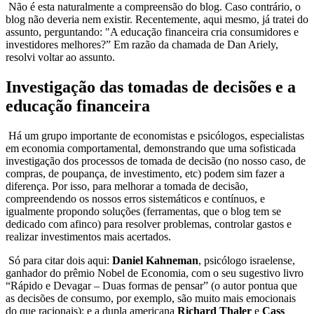
Não é esta naturalmente a compreensão do blog. Caso contrário, o
blog não deveria nem existir. Recentemente, aqui mesmo, já tratei do
assunto, perguntando: "A educação financeira cria consumidores e
investidores melhores?” Em razão da chamada de Dan Ariely,
resolvi voltar ao assunto.
Investigação das tomadas de decisões e a
educação financeira
Há um grupo importante de economistas e psicólogos, especialistas
em economia comportamental, demonstrando que uma sofisticada
investigação dos processos de tomada de decisão (no nosso caso, de
compras, de poupança, de investimento, etc) podem sim fazer a
diferença. Por isso, para melhorar a tomada de decisão,
compreendendo os nossos erros sistemáticos e contínuos, e
igualmente propondo soluções (ferramentas, que o blog tem se
dedicado com afinco) para resolver problemas, controlar gastos e
realizar investimentos mais acertados.
Só para citar dois aqui:
Daniel Kahneman
, psicólogo israelense,
ganhador do prêmio Nobel de Economia, com o seu sugestivo livro
“Rápido e Devagar – Duas formas de pensar” (o autor pontua que
as decisões de consumo, por exemplo, são muito mais emocionais
do que racionais); e a dupla americana
Richard Thaler
e
Cass