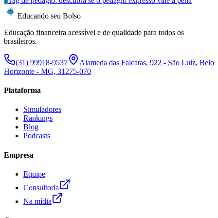
7
Tag de pedágio: descubra se o pedágio expresso vale a pena
Educando seu Bolso
Educação financeira acessível e de qualidade para todos os
brasileiros.
(31) 99918-9537
Alameda das Falcatas, 922 - São Luiz, Belo
Horizonte - MG, 31275-070
Plataforma
Simuladores
Rankings
Blog
Podcasts
Empresa
Equipe
Consultoria
Na mídia