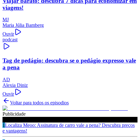
Viajar barato: descubra 7 dicas para economizar em
viagens!
MJ
Maria Júlia Bamberg
Ouvir
podcast
Tag de pedágio: descubra se o pedágio expresso vale
a pena
AD
Alexia Diniz
Ouvir
Voltar para todos os episodios
Publicidade
Ouça também
1
Localiza Meoo: Assinatura de carro vale a pena? Descubra preços
e vantagens!