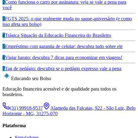
2
Como funciona o carro por assinatura: veja se vale a pena para
você
3
FGTS 2025: o que realmente muda no saque-aniversário (e como
isso afeta seu bolso)
4
Trágica Situação da Educação Financeira do Brasileiro
5
Empréstimo com garantia de celular: descubra tudo sobre ele
6
Viajar barato: descubra 7 dicas para economizar em viagens!
7
Tag de pedágio: descubra se o pedágio expresso vale a pena
Educando seu Bolso
Educação financeira acessível e de qualidade para todos os
brasileiros.
(31) 99918-9537
Alameda das Falcatas, 922 - São Luiz, Belo
Horizonte - MG, 31275-070
Plataforma
Simuladores