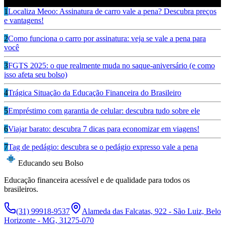
Ouça também
1
Localiza Meoo: Assinatura de carro vale a pena? Descubra preços
e vantagens!
2
Como funciona o carro por assinatura: veja se vale a pena para
você
3
FGTS 2025: o que realmente muda no saque-aniversário (e como
isso afeta seu bolso)
4
Trágica Situação da Educação Financeira do Brasileiro
5
Empréstimo com garantia de celular: descubra tudo sobre ele
6
Viajar barato: descubra 7 dicas para economizar em viagens!
7
Tag de pedágio: descubra se o pedágio expresso vale a pena
Educando seu Bolso
Educação financeira acessível e de qualidade para todos os
brasileiros.
(31) 99918-9537
Alameda das Falcatas, 922 - São Luiz, Belo
Horizonte - MG, 31275-070