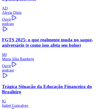
AD
Alexia Diniz
Ouvir
podcast
FGTS 2025: o que realmente muda no saque-
aniversário (e como isso afeta seu bolso)
MJ
Maria Júlia Bamberg
Ouvir
podcast
Trágica Situação da Educação Financeira do
Brasileiro
IG
Isabel Gonçalves