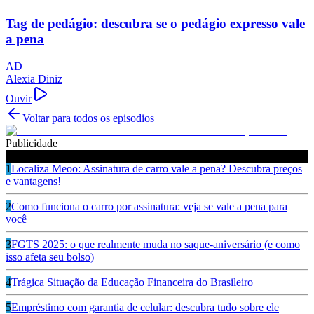
Tag de pedágio: descubra se o pedágio expresso vale
a pena
AD
Alexia Diniz
Ouvir
Voltar para todos os episodios
Publicidade
Ouça também
1
Localiza Meoo: Assinatura de carro vale a pena? Descubra preços
e vantagens!
2
Como funciona o carro por assinatura: veja se vale a pena para
você
3
FGTS 2025: o que realmente muda no saque-aniversário (e como
isso afeta seu bolso)
4
Trágica Situação da Educação Financeira do Brasileiro
5
Empréstimo com garantia de celular: descubra tudo sobre ele