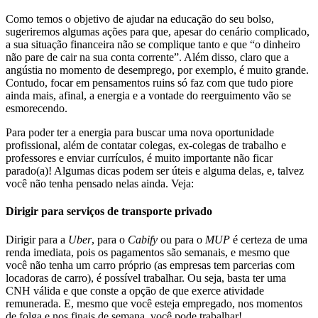
Como temos o objetivo de ajudar na educação do seu bolso,
sugeriremos algumas ações para que, apesar do cenário complicado,
a sua situação financeira não se complique tanto e que “o dinheiro
não pare de cair na sua conta corrente”. Além disso, claro que a
angústia no momento de desemprego, por exemplo, é muito grande.
Contudo, focar em pensamentos ruins só faz com que tudo piore
ainda mais, afinal, a energia e a vontade do reerguimento vão se
esmorecendo.
Para poder ter a energia para buscar uma nova oportunidade
profissional, além de contatar colegas, ex-colegas de trabalho e
professores e enviar currículos, é muito importante não ficar
parado(a)! Algumas dicas podem ser úteis e alguma delas, e, talvez
você não tenha pensado nelas ainda. Veja:
Dirigir para serviços de transporte privado
Dirigir para a
Uber
, para o
Cabify
ou para o
MUP
é certeza de uma
renda imediata, pois os pagamentos são semanais, e mesmo que
você não tenha um carro próprio (as empresas tem parcerias com
locadoras de carro), é possível trabalhar. Ou seja, basta ter uma
CNH válida e que conste a opção de que exerce atividade
remunerada. E, mesmo que você esteja empregado, nos momentos
de folga e nos finais de semana, você pode trabalhar!