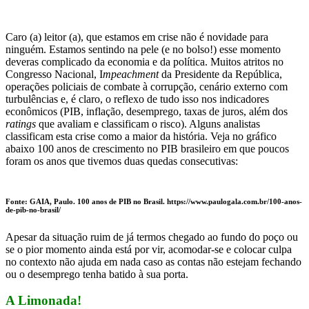
Caro (a) leitor (a), que estamos em crise não é novidade para
ninguém. Estamos sentindo na pele (e no bolso!) esse momento
deveras complicado da economia e da política. Muitos atritos no
Congresso Nacional, I
mpeachment
da Presidente da República,
operações policiais de combate à corrupção, cenário externo com
turbulências e, é claro, o reflexo de tudo isso nos indicadores
econômicos (PIB, inflação, desemprego, taxas de juros, além dos
ratings
que avaliam e classificam o risco). Alguns analistas
classificam esta crise como a maior da história. Veja no gráfico
abaixo 100 anos de crescimento no PIB brasileiro em que poucos
foram os anos que tivemos duas quedas consecutivas:
Fonte: GAIA, Paulo. 100 anos de PIB no Brasil. https://www.paulogala.com.br/100-anos-
de-pib-no-brasil/
Apesar da situação ruim de já termos chegado ao fundo do poço ou
se o pior momento ainda está por vir, acomodar-se e colocar culpa
no contexto não ajuda em nada caso as contas não estejam fechando
ou o desemprego tenha batido à sua porta.
A Limonada!