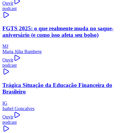
Ouvir
podcast
FGTS 2025: o que realmente muda no saque-
aniversário (e como isso afeta seu bolso)
MJ
Maria Júlia Bamberg
Ouvir
podcast
Trágica Situação da Educação Financeira do
Brasileiro
IG
Isabel Gonçalves
Ouvir
podcast