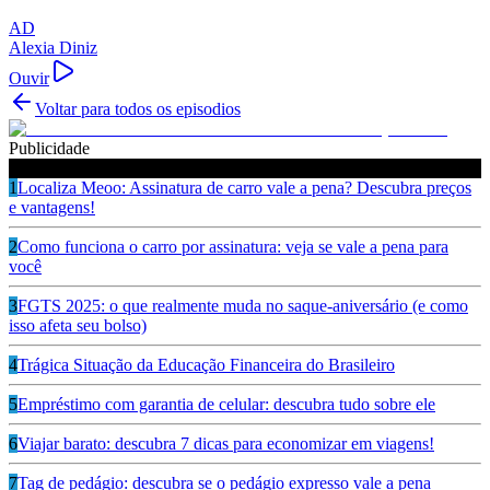
AD
Alexia Diniz
Ouvir
Voltar para todos os episodios
Publicidade
Ouça também
1
Localiza Meoo: Assinatura de carro vale a pena? Descubra preços
e vantagens!
2
Como funciona o carro por assinatura: veja se vale a pena para
você
3
FGTS 2025: o que realmente muda no saque-aniversário (e como
isso afeta seu bolso)
4
Trágica Situação da Educação Financeira do Brasileiro
5
Empréstimo com garantia de celular: descubra tudo sobre ele
6
Viajar barato: descubra 7 dicas para economizar em viagens!
7
Tag de pedágio: descubra se o pedágio expresso vale a pena