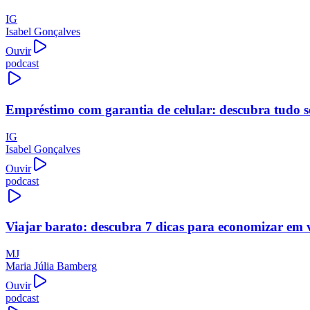
IG
Isabel Gonçalves
Ouvir
podcast
Empréstimo com garantia de celular: descubra tudo s
IG
Isabel Gonçalves
Ouvir
podcast
Viajar barato: descubra 7 dicas para economizar em 
MJ
Maria Júlia Bamberg
Ouvir
podcast