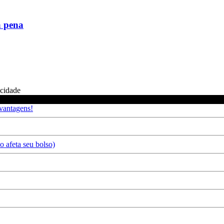
a pena
icidade
 vantagens!
 afeta seu bolso)