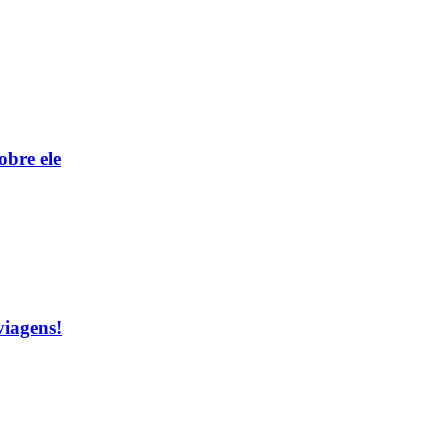
obre ele
viagens!