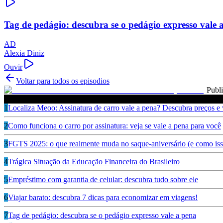
Tag de pedágio: descubra se o pedágio expresso vale 
AD
Alexia Diniz
Ouvir
Voltar para todos os episodios
Publ
Ouça também
1
Localiza Meoo: Assinatura de carro vale a pena? Descubra preços e
2
Como funciona o carro por assinatura: veja se vale a pena para você
3
FGTS 2025: o que realmente muda no saque-aniversário (e como isso
4
Trágica Situação da Educação Financeira do Brasileiro
5
Empréstimo com garantia de celular: descubra tudo sobre ele
6
Viajar barato: descubra 7 dicas para economizar em viagens!
7
Tag de pedágio: descubra se o pedágio expresso vale a pena