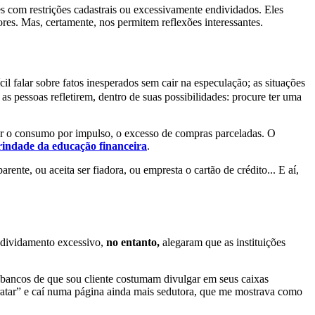
s com restrições cadastrais ou excessivamente endividados. Eles
es. Mas, certamente, nos permitem reflexões interessantes.
ícil falar sobre fatos inesperados sem cair na especulação; as situações
s pessoas refletirem, dentro de suas possibilidades: procure ter uma
tar o consumo por impulso, o excesso de compras parceladas. O
trindade da educação financeira
.
nte, ou aceita ser fiadora, ou empresta o cartão de crédito... E aí,
endividamento excessivo,
no entanto,
alegaram que as instituições
is bancos de que sou cliente costumam divulgar em seus caixas
ratar” e caí numa página ainda mais sedutora, que me mostrava como