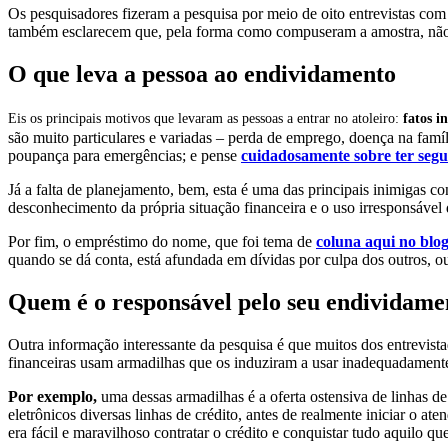
Os pesquisadores fizeram a pesquisa por meio de oito entrevistas com
também esclarecem que, pela forma como compuseram a amostra, não é 
O que leva a pessoa ao endividamento
Eis os principais motivos que levaram as pessoas a entrar no atoleiro:
fatos i
são muito particulares e variadas – perda de emprego, doença na famíl
poupança para emergências; e pense
cuidadosamente sobre ter segu
Já a falta de planejamento, bem, esta é uma das principais inimigas 
desconhecimento da própria situação financeira e o uso irresponsável 
Por fim, o empréstimo do nome, que foi tema de
coluna aqui no blo
quando se dá conta, está afundada em dívidas por culpa dos outros, o
Quem é o responsável pelo seu endividame
Outra informação interessante da pesquisa é que muitos dos entrevist
financeiras usam armadilhas que os induziram a usar inadequadamente
Por exemplo,
uma dessas armadilhas é a oferta ostensiva de linhas de
eletrônicos diversas linhas de crédito, antes de realmente iniciar o at
era fácil e maravilhoso contratar o crédito e conquistar tudo aquilo qu