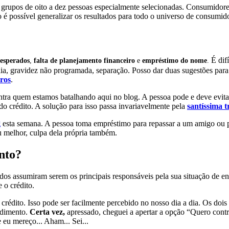
 grupos de oito a dez pessoas especialmente selecionadas. Consumidore
possível generalizar os resultados para todo o universo de consumidor
É dif
nesperados
,
falta de planejamento financeiro
e
empréstimo do nome
.
ia, gravidez não programada, separação. Posso dar duas sugestões para a
ros
.
contra quem estamos batalhando aqui no blog. A pessoa pode e deve evi
do crédito. A solução para isso passa invariavelmente pela
santíssima 
g
esta semana. A pessoa toma empréstimo para repassar a um amigo ou pare
u melhor, culpa dela própria também.
nto?
ados assumiram serem os principais responsáveis pela sua situação de 
 o crédito.
 crédito. Isso pode ser facilmente percebido no nosso dia a dia. Os do
endimento.
Certa vez,
apressado, cheguei a apertar a opção “Quero cont
e eu mereço... Aham... Sei...