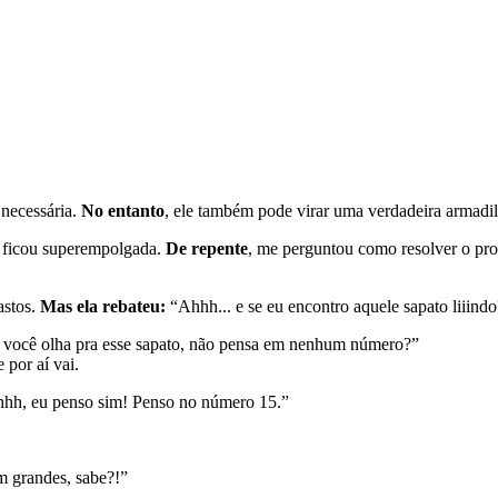
 necessária.
No entanto
, ele também pode virar uma verdadeira armadi
 ficou superempolgada.
De repente
, me perguntou como resolver o pro
astos.
Mas ela rebateu:
“Ahhh... e se eu encontro aquele sapato liiindo
ndo você olha pra esse sapato, não pensa em nenhum número?”
 por aí vai.
hhh, eu penso sim! Penso no número 15.”
em grandes, sabe?!”