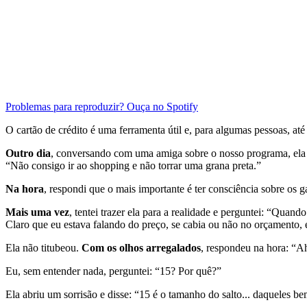
Problemas para reproduzir? Ouça no Spotify
O cartão de crédito é uma ferramenta útil e, para algumas pessoas, até
Outro dia
, conversando com uma amiga sobre o nosso programa, ela
“Não consigo ir ao shopping e não torrar uma grana preta.”
Na hora
, respondi que o mais importante é ter consciência sobre os g
Mais uma vez
, tentei trazer ela para a realidade e perguntei: “Qua
Claro que eu estava falando do preço, se cabia ou não no orçamento, e
Ela não titubeou.
Com os olhos arregalados
, respondeu na hora: “A
Eu, sem entender nada, perguntei: “15? Por quê?”
Ela abriu um sorrisão e disse: “15 é o tamanho do salto... daqueles b