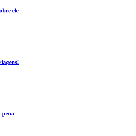
obre ele
viagens!
a pena