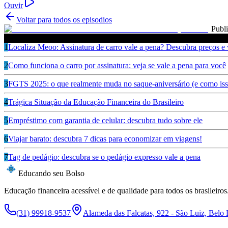
Ouvir
Voltar para todos os episodios
Publ
Ouça também
1
Localiza Meoo: Assinatura de carro vale a pena? Descubra preços e
2
Como funciona o carro por assinatura: veja se vale a pena para você
3
FGTS 2025: o que realmente muda no saque-aniversário (e como isso
4
Trágica Situação da Educação Financeira do Brasileiro
5
Empréstimo com garantia de celular: descubra tudo sobre ele
6
Viajar barato: descubra 7 dicas para economizar em viagens!
7
Tag de pedágio: descubra se o pedágio expresso vale a pena
Educando seu Bolso
Educação financeira acessível e de qualidade para todos os brasileiros
(31) 99918-9537
Alameda das Falcatas, 922 - São Luiz, Belo