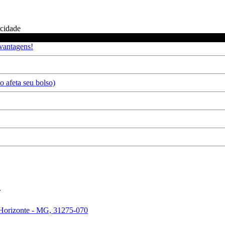
icidade
 vantagens!
 afeta seu bolso)
.
 Horizonte - MG, 31275-070