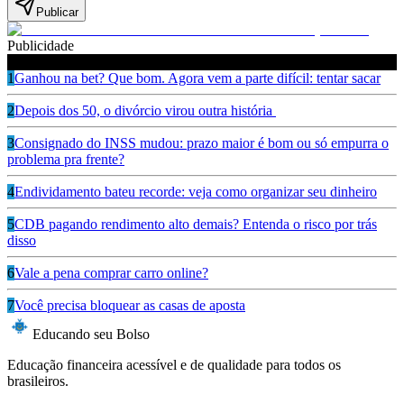
Publicar
Publicidade
Leia também
1
Ganhou na bet? Que bom. Agora vem a parte difícil: tentar sacar
2
Depois dos 50, o divórcio virou outra história
3
Consignado do INSS mudou: prazo maior é bom ou só empurra o
problema pra frente?
4
Endividamento bateu recorde: veja como organizar seu dinheiro
5
CDB pagando rendimento alto demais? Entenda o risco por trás
disso
6
Vale a pena comprar carro online?
7
Você precisa bloquear as casas de aposta
Educando seu Bolso
Educação financeira acessível e de qualidade para todos os
brasileiros.