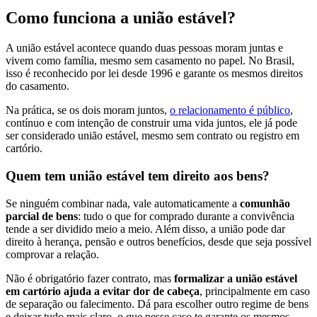
Como funciona a união estável?
A união estável acontece quando duas pessoas moram juntas e
vivem como família, mesmo sem casamento no papel. No Brasil,
isso é reconhecido por lei desde 1996 e garante os mesmos direitos
do casamento.
Na prática, se os dois moram juntos,
o relacionamento é público
,
contínuo e com intenção de construir uma vida juntos, ele já pode
ser considerado união estável, mesmo sem contrato ou registro em
cartório.
Quem tem união estável tem direito aos bens?
Se ninguém combinar nada, vale automaticamente a
comunhão
parcial de bens
: tudo o que for comprado durante a convivência
tende a ser dividido meio a meio. Além disso, a união pode dar
direito à herança, pensão e outros benefícios, desde que seja possível
comprovar a relação.
Não é obrigatório fazer contrato, mas
formalizar a união estável
em cartório ajuda a evitar dor de cabeça
, principalmente em caso
de separação ou falecimento. Dá para escolher outro regime de bens
e deixar tudo mais claro, o que nesse caso te garante os mesmos