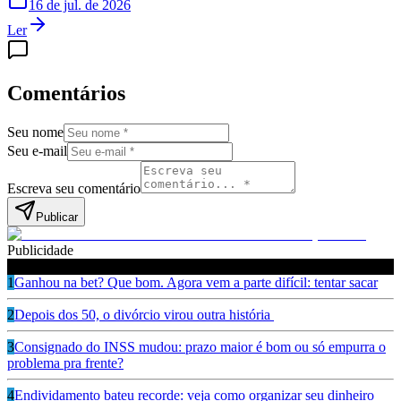
16 de jul. de 2026
Ler
Comentários
Seu nome
Seu e-mail
Escreva seu comentário
Publicar
Publicidade
Leia também
1
Ganhou na bet? Que bom. Agora vem a parte difícil: tentar sacar
2
Depois dos 50, o divórcio virou outra história
3
Consignado do INSS mudou: prazo maior é bom ou só empurra o
problema pra frente?
4
Endividamento bateu recorde: veja como organizar seu dinheiro