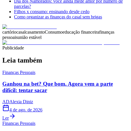
Dia dos Namorados: você ainda mede amor por número de
parcelas?
Filhos x consumo: ensinando desde cedo
Como organizar as finanças do casal sem brigas
cartório
casal
casamento
Consumo
educação financeira
finanças
pessoais
união estável
Publicidade
Leia também
Finanças Pessoais
Ganhou na bet? Que bom. Agora vem a parte
difícil: tentar sacar
AD
Alexia Diniz
4 de ago. de 2026
Ler
Finanças Pessoais