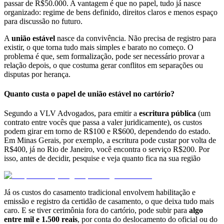
passar de R$50.000. A vantagem é que no papel, tudo já nasce
organizado: regime de bens definido, direitos claros e menos espaço
para discussão no futuro.
A
união estável
nasce da convivência. Não precisa de registro para
existir, o que torna tudo mais simples e barato no começo. O
problema é que, sem formalização, pode ser necessário provar a
relação depois, o que costuma gerar conflitos em separações ou
disputas por herança.
Quanto custa o papel de união estável no cartório?
Segundo a VLV Advogados, para emitir a
escritura pública
(um
contrato entre vocês que passa a valer juridicamente), os custos
podem girar em torno de R$100 e R$600, dependendo do estado.
Em Minas Gerais, por exemplo, a escritura pode custar por volta de
R$400, já no Rio de Janeiro, você encontra o serviço R$200. Por
isso, antes de decidir, pesquise e veja quanto fica na sua região
Já os custos do casamento tradicional envolvem habilitação e
emissão e registro da certidão de casamento, o que deixa tudo mais
caro. E se tiver cerimônia fora do cartório, pode subir para
algo
entre mil e 1.500 reais
, por conta do deslocamento do oficial ou do