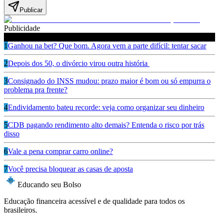
Publicar
Publicidade
Leia também
1
Ganhou na bet? Que bom. Agora vem a parte difícil: tentar sacar
2
Depois dos 50, o divórcio virou outra história
3
Consignado do INSS mudou: prazo maior é bom ou só empurra o
problema pra frente?
4
Endividamento bateu recorde: veja como organizar seu dinheiro
5
CDB pagando rendimento alto demais? Entenda o risco por trás
disso
6
Vale a pena comprar carro online?
7
Você precisa bloquear as casas de aposta
Educando seu Bolso
Educação financeira acessível e de qualidade para todos os
brasileiros.