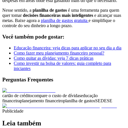
despesas em áreas onde está gastando mais do que o necessário.
Nesse sentido, a
planilha de gastos
é uma ferramenta para quem
quer tomar
decisões financeiras mais inteligentes
e alcançar suas
metas. Baixe agora a
planilha de gastos gratuita
e simplifique o
controle do seu dinheiro a longo prazo.
Você também pode gostar:
Educação financeira: veja dicas para aplicar no seu dia a dia
Como fazer meu planejamento financeiro pessoal?
Como quitar as dívidas: veja 7 dicas práticas
Como investir na bolsa de valores: guia completo para
iniciantes
Perguntas Frequentes
cartão de crédito
compare o custo de dívidas
educação
financeira
planejamento financeiro
planilha de gastos
SEDESE
Publicidade
Leia também