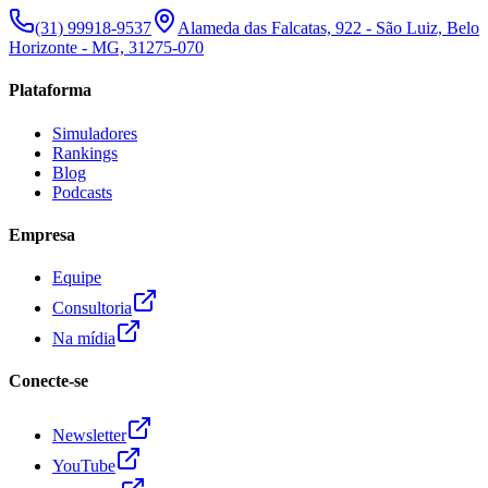
(31) 99918-9537
Alameda das Falcatas, 922 - São Luiz, Belo
Horizonte - MG, 31275-070
Plataforma
Simuladores
Rankings
Blog
Podcasts
Empresa
Equipe
Consultoria
Na mídia
Conecte-se
Newsletter
YouTube